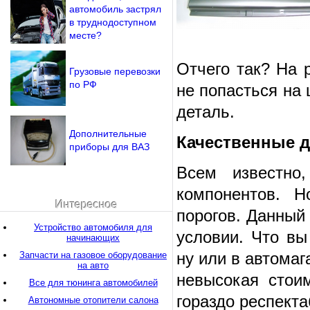
автомобиль застрял
в труднодоступном
месте?
Отчего так? На 
Грузовые перевозки
по РФ
не попасться на
деталь.
Дополнительные
Качественные д
приборы для ВАЗ
Всем известно
компонентов. 
Интересное
порогов. Данный
Устройство автомобиля для
условии. Что вы
начинающих
ну или в автомаг
Запчасти на газовое оборудование
на авто
невысокая стои
Все для тюнинга автомобилей
гораздо респекта
Автономные отопители салона