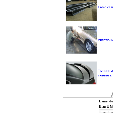
Ремонт п
Автотюни
Тюнинг а
тюнинга
Ваше Им
Ваш E-Ma