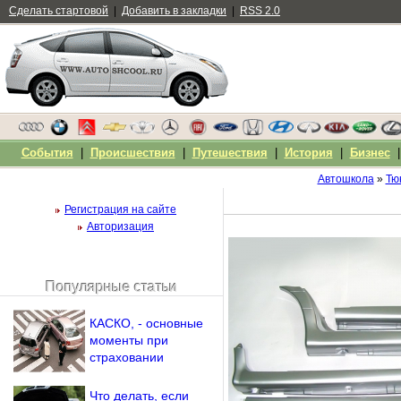
Сделать стартовой
|
Добавить в закладки
|
RSS 2.0
События
|
Происшествия
|
Путешествия
|
История
|
Бизнес
Автошкола
»
Тю
Регистрация на сайте
Авторизация
Популярные статьи
Чужой компьютер
Напомнить пароль?
КАСКО, - основные
моменты при
страховании
Что делать, если