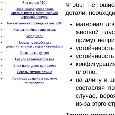
Бсз на ваз 2101
Чтобы не ошиб
Правильное управление
детали, необход
автомобилем с механической
коробкой передач
материал дол
Тюнингованная торпеда на ваз 2107
Как заклинивает двигатель
жесткой плас
Газодизель
примут непри
Проезд перекрёстка с
дополнительной секцией светофора
устойчивость
Шпатлевка кузова
устойчивость
Ресурс катализатора ваз
конфигураци
Блок цилиндров двигателя
плотно;
Советы зимняя резина
на длину и ш
Признаки воздуха в системе
охлаждения
составляя по
случае, веро
из-за этого 
Тюнинг порогов