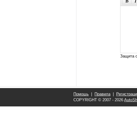
Защита о
Помощь
|
Правила
|
Регистрац
COPYRIGHT © 2007 - 2026
AutoSh