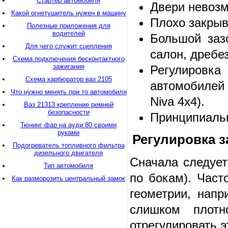
Стартер автомобиля
Двери невозм
Какой огнетушитель нужен в машину
Плохо закрыв
Полезные приложения для
водителей
Большой заз
Для чего служит сцепления
салон, дребе
Схема подключения бесконтактного
зажигания
Регулировк
Схема карбюратор ваз 2105
автомобилей L
Что нужно менять при то автомобиля
Niva 4x4).
Ваз 21313 крепление ремней
безопасности
Принципиальн
Тюнинг фар на ауди 80 своими
руками
Регулировка з
Подогреватель топливного фильтра
дизельного двигателя
Сначала следует
Тип автомобиля
по бокам). Част
Как разморозить центральный замок
геометрии, напр
слишком плотн
отрегулировать э