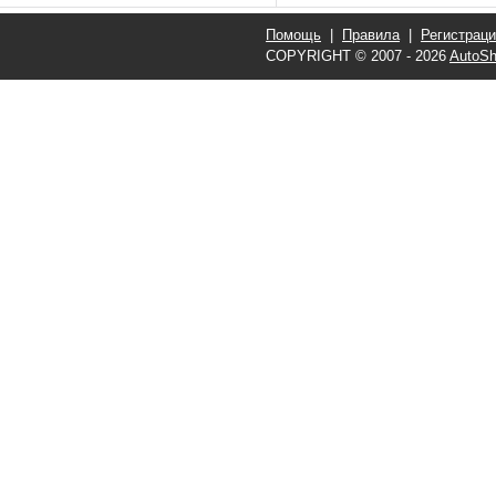
Помощь
|
Правила
|
Регистрац
COPYRIGHT © 2007 - 2026
AutoSh