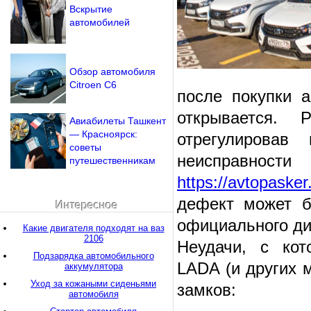
Вскрытие
автомобилей
Обзор автомобиля
Citroen C6
после покупки 
открывается.
Авиабилеты Ташкент
— Красноярск:
отрегулирова
советы
неисправност
путешественникам
https://avtopasker
дефект может б
Интересное
официального ди
Какие двигателя подходят на ваз
2106
Неудачи, с кот
Подзарядка автомобильного
LADA (и других 
аккумулятора
Уход за кожаными сиденьями
замков:
автомобиля