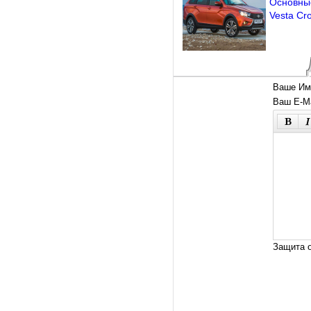
Основны
Vesta Cr
Ваше Им
Ваш E-Ma
Защита о