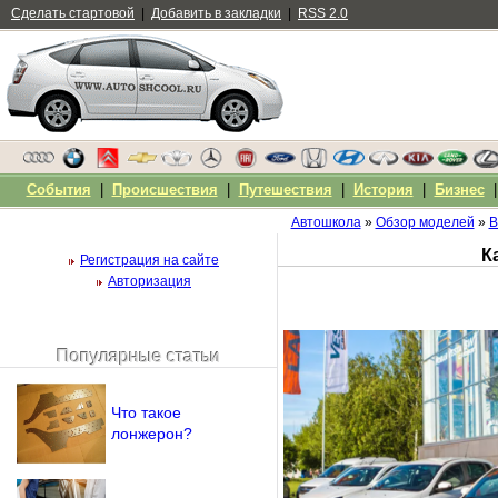
Сделать стартовой
|
Добавить в закладки
|
RSS 2.0
События
|
Происшествия
|
Путешествия
|
История
|
Бизнес
Автошкола
»
Обзор моделей
»
В
К
Регистрация на сайте
Авторизация
Популярные статьи
Чужой компьютер
Напомнить пароль?
Что такое
лонжерон?