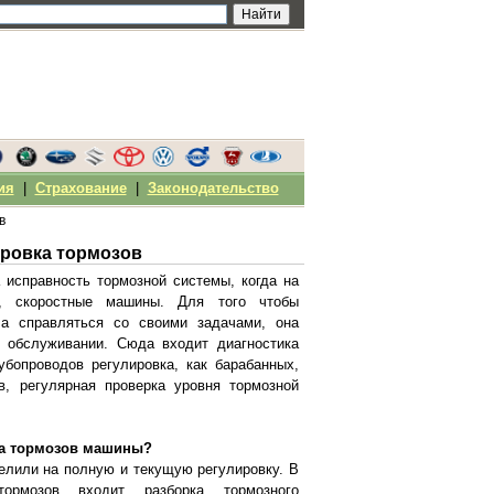
ия
|
Страхование
|
Законодательство
в
ировка тормозов
 исправность тормозной системы, когда на
, скоростные машины. Для того чтобы
ла справляться со своими задачами, она
 обслуживании. Сюда входит диагностика
убопроводов регулировка, как барабанных,
в, регулярная проверка уровня тормозной
ка тормозов машины?
елили на полную и текущую регулировку. В
тормозов входит разборка тормозного