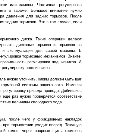
овки или замены. Частичная регулировка
ами в гараже. Большое внимание нужно
ора давления для задних тормозов. После
ия задних тормозов. Это в том случае, если
ормозного диска. Такие операции делают
лировать дисковые тормоза и тормозов на
у и эксплуатации для вашей машины. В
 регулировка тормозных механизмов. Знайте,
 правильность регулировки подшипников. А
х регулировку подшипников.
але нужно уточнить, каким должен быть шаг
 тормозной системы вашего авто. Изменяя
ят регулировку привода провода. Добившись
и еще раз нужно проверяется соответствие
тствие величины свободного хода.
ции, после чего у фрикционных накладок
ль при торможении уходит вперед. Текущую
сей колес, через опорные щиты тормозов