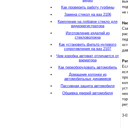
видео
вых
под
Как проверить работу турбины
не 
Замена стекол на ваз 2106
Крепление на лобовое стекло для
На
видеорегистратора
Сза
Изготовление изделий из
рас
стекловолокна
пе
Как установить фильтр нулевого
ост
сопротивления на ваз 2107
дав
Чем коробка автомат отличается от
вариатора
Ре
Есл
Как переоборудовать автомобиль
ес
Домашние колонки из
пр
автомобильных динамиков
кол
Пассивная защита автомобиля
уст
Обшивка дверей автомобиля
нео
тор
рег
3-0