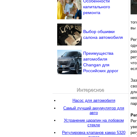
Особенности
капитального
ремонта
тог
вы 
Выбор обшивки
салона автомобиля
Ре
од
ра
Преимущества
рег
автомобиля
что
Changan для
есл
Российских дорог
Заз
сво
Интересное
дли
нео
Насос для автомобиля
пар
Самый лучший аккумулятор для
авто
Ре
Устранение царапин на лобовом
Ре
стекле
уве
Регулировка клапанов камаз 5320
ре