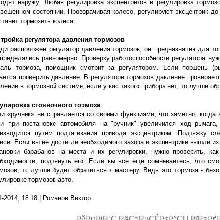
одят наружу. Любая регулировка эксцентриков и регулировка тормозо
вешенном состоянии. Проворачивая колесо, регулируют эксцентрик до 
станет тормозить колеса.
стройка регулятора давления тормозов
ди расположен регулятор давления тормозов, он предназначен для то
пределялись равномерно. Проверку работоспособности регулятора ну
даль тормоза, помощник смотрит за регулятором. Если поршень (ры
ается проверить давление. В регуляторе тормозов давление проверяет
ление в тормозной системе, если у вас такого прибора нет, то лучше об
гулировка стояночного тормоза
и «ручник» не справляется со своими функциями, что заметно, когда 
ли при постановке автомобиля на "ручник" увеличился ход рычага,
оизводится путем подтягивания привода эксцентриком. Подтяжку с
есе. Если вы не достигли необходимого зазора и эксцентрики вышли из
ановки барабанов на места и их регулировки, нужно проверить, как
бходимости, подтянуть его. Если вы все еще сомневаетесь, что смо
мозов, то лучше будет обратиться к мастеру. Ведь это тормоза - без
улировке тормозов авто.
1-2014, 18:18 | Романов Виктор
РўРµРјР°С‚РёС‡РµСЃРєР°СЏ РїРѕРґ