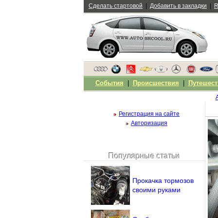
Сделать стартовой
|
Добавить в закладки
|
R
События
|
Происшествия
|
Путешест
Регистрация на сайте
Авторизация
Популярные статьи
Чужой компьютер
Напомнить пароль?
Прокачка тормозов
своими руками