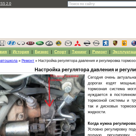
SS 2.0
вия
|
История
|
Бизнес
|
Спорт
|
Тюнинг
|
Ремонт
|
Эксплуатац
Автошкола
»
Ремонт
» Настройка регулятора давления и регулировка тормозо
Настройка регулятора давления и регул
Сегодня очень актуальна
дорогах ездят мощные
тормозная система мог
нуждается в постоянном
тормозной системы и тр
так и дисковых тормозо
жидкости.
Когда нужна регулиров
Условно регулировку под
полную регулировку 