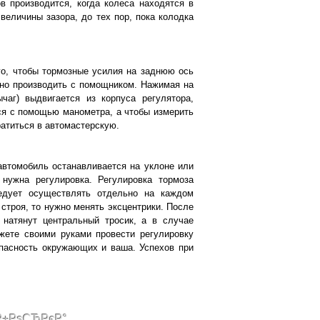
в производится, когда колеса находятся в
величины зазора, до тех пор, пока колодка
го, чтобы тормозные усилия на заднюю ось
жно производить с помощником. Нажимая на
чаг) выдвигается из корпуса регулятора,
ся с помощью манометра, а чтобы измерить
ратиться в автомастерскую.
автомобиль останавливается на уклоне или
 нужна регулировка. Регулировка тормоза
ледует осуществлять отдельно на каждом
 строя, то нужно менять эксцентрики. После
 натянут центральный тросик, а в случае
жете своими руками провести регулировку
опасность окружающих и ваша. Успехов при
Р±РѕСЂРєР°