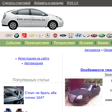
Сделать стартовой
|
Добавить в закладки
|
RSS 2.0
События
|
Происшествия
|
Путешествия
|
История
|
Бизнес
Автошкола
»
Облак
Регистрация на сайте
Авторизация
Особенности тюн
Тюни
Популярные статьи
Чужой компьютер
Напомнить пароль?
т
Стоит ли брать alfa
romeo 164?
изме