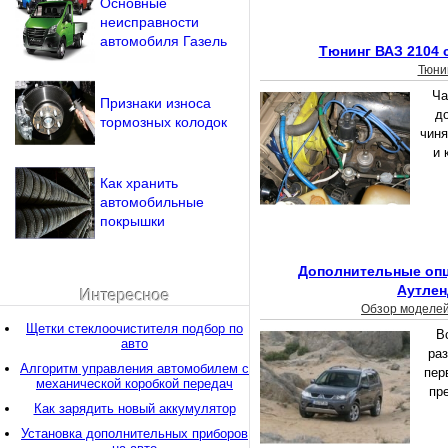
Основные
неисправности
автомобиля Газель
Тюнинг ВАЗ 2104 
Тюни
Ча
Признаки износа
до
тормозных колодок
чиня
и 
Как хранить
автомобильные
покрышки
Дополнительные опц
Аутлен
Интересное
Обзор моделе
Щетки стеклоочистителя подбор по
В
авто
раз
Алгоритм управления автомобилем с
пер
механической коробкой передач
пр
Как зарядить новый аккумулятор
Установка дополнительных приборов