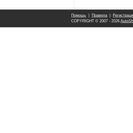
Помощь
|
Правила
|
Регистрац
COPYRIGHT © 2007 - 2026
AutoSh