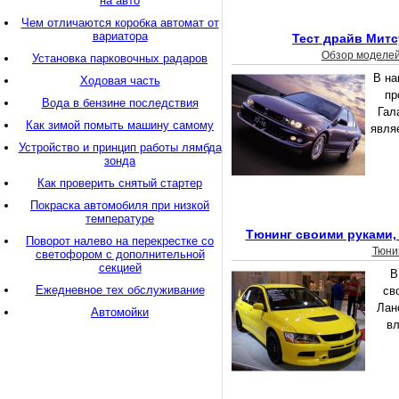
на авто
Чем отличаются коробка автомат от
вариатора
Тест драйв Митс
Обзор моделе
Установка парковочных радаров
В на
Ходовая часть
пр
Вода в бензине последствия
Гал
Как зимой помыть машину самому
явля
Устройство и принцип работы лямбда
зонда
Как проверить снятый стартер
Покраска автомобиля при низкой
температуре
Тюнинг своими руками,
Поворот налево на перекрестке со
Тюни
светофором с дополнительной
секцией
В
Ежедневное тех обслуживание
св
Лан
Автомойки
вл