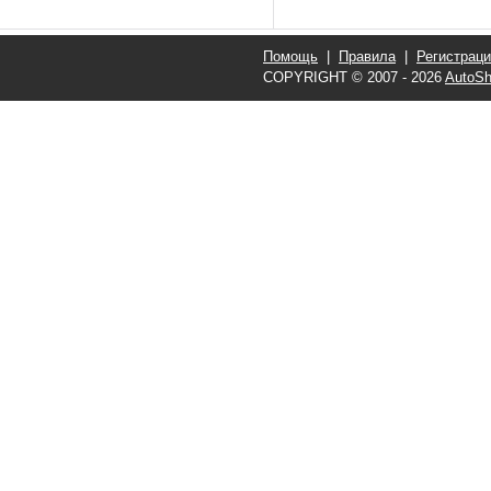
Помощь
|
Правила
|
Регистрац
COPYRIGHT © 2007 - 2026
AutoSh