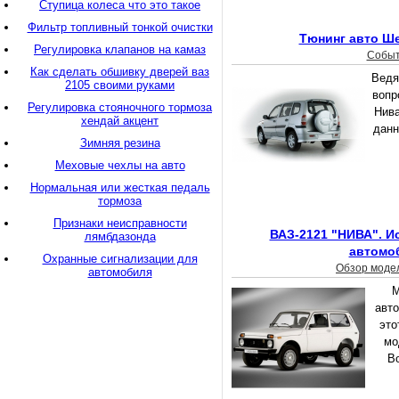
Ступица колеса что это такое
Фильтр топливный тонкой очистки
Тюнинг авто Ш
Регулировка клапанов на камаз
Собы
Как сделать обшивку дверей ваз
Ведя
2105 своими руками
вопр
Регулировка стояночного тормоза
Нива
хендай акцент
данн
Зимняя резина
Меховые чехлы на авто
Нормальная или жесткая педаль
тормоза
Признаки неисправности
ВАЗ-2121 "НИВА". И
лямбдазонда
автомо
Охранные сигнализации для
Обзор моде
автомобиля
М
авт
это
мо
В