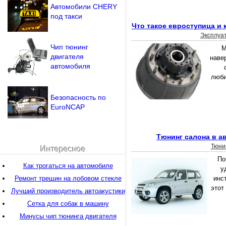
Автомобили CHERY
под такси
Что такое евроступица и 
Эксплуа
Чип тюнинг
М
двигателя
наве
автомобиля
люби
Безопасность по
EuroNCAP
Тюнинг салона в а
Тюни
Интересное
По
Как трогаться на автомобиле
у
Ремонт трещин на лобовом стекле
инс
этот
Лучший производитель автоакустики
Сетка для собак в машину
Минусы чип тюнинга двигателя