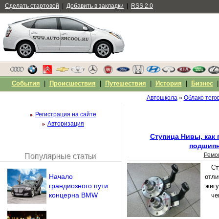
Сделать стартовой
|
Добавить в закладки
|
RSS 2.0
События
|
Происшествия
|
Путешествия
|
История
|
Бизнес
Автошкола
»
Облако тего
Регистрация на сайте
Авторизация
Ступица Нивы, как 
подшип
Ремо
Популярные статьи
Чужой компьютер
Ст
Напомнить пароль?
Начало
отли
грандиозного пути
жигу
концерна BMW
че