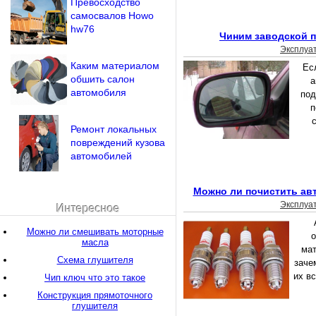
Превосходство
самосвалов Нowo
hw76
Чиним заводской п
Эксплуа
Каким материалом
Ес
обшить салон
а
автомобиля
под
п
Ремонт локальных
повреждений кузова
автомобилей
Можно ли почистить ав
Эксплуа
Интересное
Можно ли смешивать моторные
о
масла
мат
Схема глушителя
заче
их в
Чип ключ что это такое
Конструкция прямоточного
глушителя