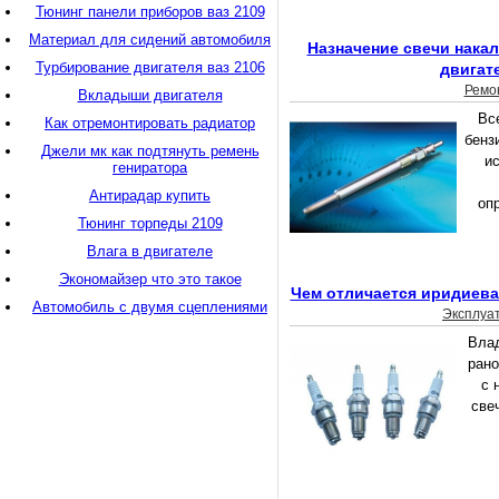
Тюнинг панели приборов ваз 2109
Материал для сидений автомобиля
Назначение свечи нака
Турбирование двигателя ваз 2106
двигат
Ремо
Вкладыши двигателя
Вс
Как отремонтировать радиатор
бенз
Джели мк как подтянуть ремень
и
гениратора
Антирадар купить
оп
Тюнинг торпеды 2109
Влага в двигателе
Экономайзер что это такое
Чем отличается иридиева
Автомобиль с двумя сцеплениями
Эксплуа
Вла
рано
с 
све