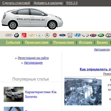
Сделать стартовой
|
Добавить в закладки
|
RSS 2.0
События
|
Происшествия
|
Путешествия
|
История
|
Бизнес
Автошкола
Регистрация на сайте
Авторизация
Как определить п
Ремо
Популярные статьи
Чужой компьютер
с
Напомнить пароль?
к
Характеристики Kia
Sorento
о