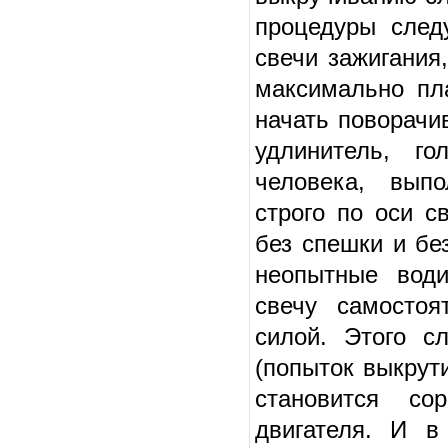
процедуры след
свечи зажигания
максимально пл
начать поворачи
удлинитель, г
человека, вып
строго по оси с
без спешки и бе
неопытные води
свечу самостоя
силой. Этого с
(попыток выкрут
становится со
двигателя. И в