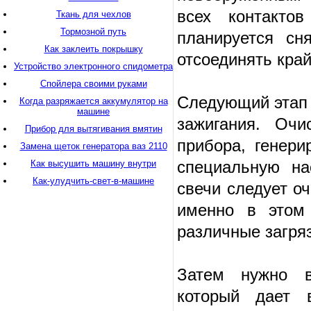
всех контактов
Ткань для чехлов
Тормозной путь
планируется сн
Как заклеить покрышку
отсоединять край
Устройство электронного спидометра
Спойлера своими руками
Следующий этап 
Когда разряжается аккумулятор на
машине
зажигания. Очи
Прибор для вытягивания вмятин
прибора, генер
Замена щеток генератора ваз 2110
специальную на
Как высушить машину внутри
Как-улудчить-свет-в-машине
свечи следует о
именно в этом
различные загря
Затем нужно в
который дает в