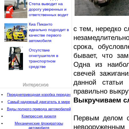
Степа выводит на
дорогу уверенных и
ответственных водит
Киа Пиканто
с тем, нередко с
идеально подходит в
качестве первого
незамедлительн
автомобиля
срока, обусловл
Отсутствие
бывает, что за
огнетушителя в
транспортном
Одна из наибо
средстве
свечей зажиган
данной статьи
Интересное
правильно выкру
Переднеприводная коробка передач
Выкручиваем с
Самый надежный двигатель в мире
Виды полного привода автомобилей
Компрессия дизеля
Первым делом сл
Механические блокираторы
невооруженным 
автомобиля