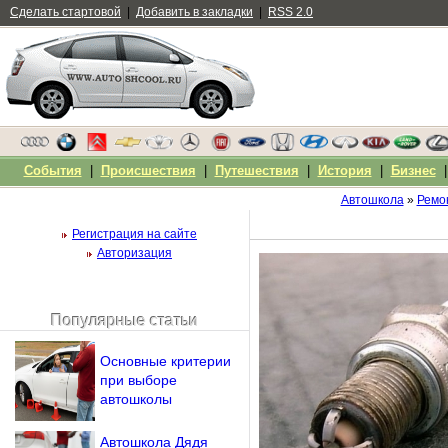
Сделать стартовой
|
Добавить в закладки
|
RSS 2.0
События
|
Происшествия
|
Путешествия
|
История
|
Бизнес
Автошкола
»
Ремо
Регистрация на сайте
Авторизация
Популярные статьи
Чужой компьютер
Напомнить пароль?
Основные критерии
при выборе
автошколы
Автошкола Дядя