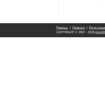
Помощь
|
Правила
|
Регистрац
COPYRIGHT © 2007 - 2026
AutoSh