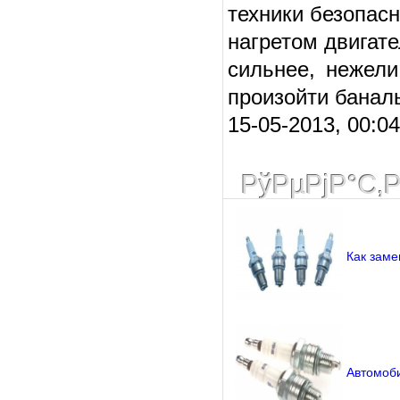
техники безопасн
нагретом двигат
сильнее, нежели
произойти банал
15-05-2013, 00:0
РўРµРјР°С‚
Как заме
Автомоби