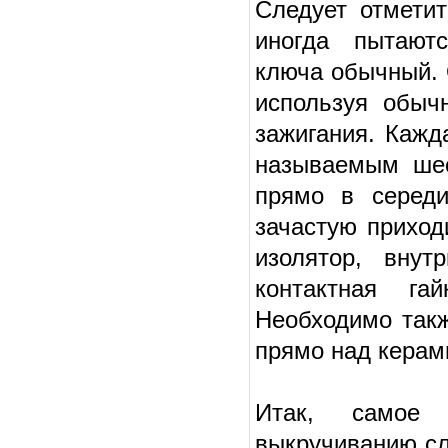
Следует отмети
иногда пытаютс
ключа обычный. 
используя обыч
зажигания. Кажд
называемым шес
прямо в середи
зачастую приход
изолятор, внут
контактная га
Необходимо такж
прямо над керам
Итак, самое 
выкручиванию сл