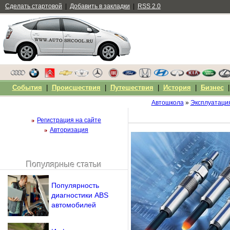
Сделать стартовой
|
Добавить в закладки
|
RSS 2.0
События
|
Происшествия
|
Путешествия
|
История
|
Бизнес
Автошкола
»
Эксплуатаци
Регистрация на сайте
Авторизация
Популярные статьи
Чужой компьютер
Напомнить пароль?
Популярность
диагностики ABS
автомобилей