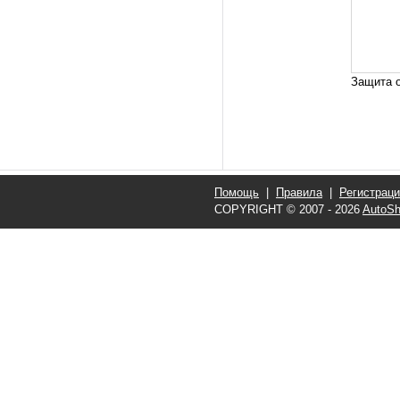
Защита о
Помощь
|
Правила
|
Регистрац
COPYRIGHT © 2007 - 2026
AutoSh