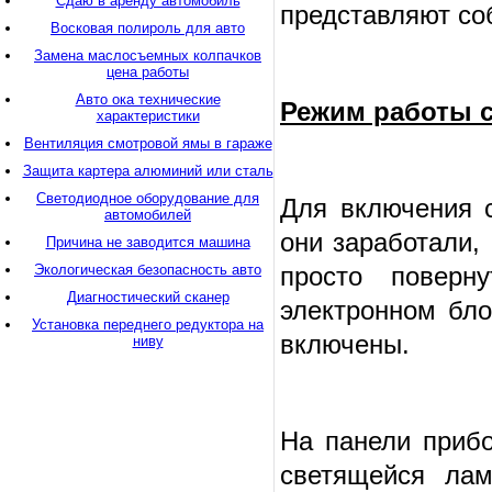
Сдаю в аренду автомобиль
представляют со
Восковая полироль для авто
Замена маслосъемных колпачков
цена работы
Авто ока технические
Режим работы с
характеристики
Вентиляция смотровой ямы в гараже
Защита картера алюминий или сталь
Светодиодное оборудование для
Для включения с
автомобилей
они заработали,
Причина не заводится машина
Экологическая безопасность авто
просто поверн
Диагностический сканер
электронном бло
Установка переднего редуктора на
включены.
ниву
На панели прибо
светящейся лам