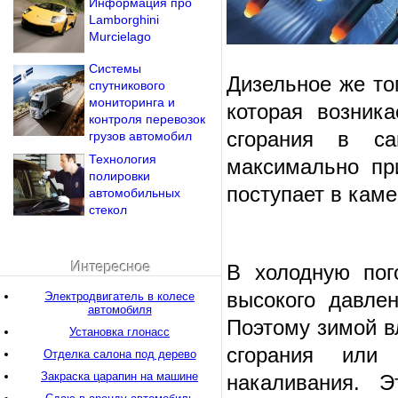
Информация про
Lamborghini
Murcielago
Системы
Дизельное же то
спутникового
мониторинга и
которая возник
контроля перевозок
сгорания в са
грузов автомобил
Технология
максимально пр
полировки
поступает в каме
автомобильных
стекол
Интересное
В холодную пог
высокого давле
Электродвигатель в колесе
автомобиля
Поэтому зимой в
Установка глонасс
сгорания или
Отделка салона под дерево
Закраска царапин на машине
накаливания. Э