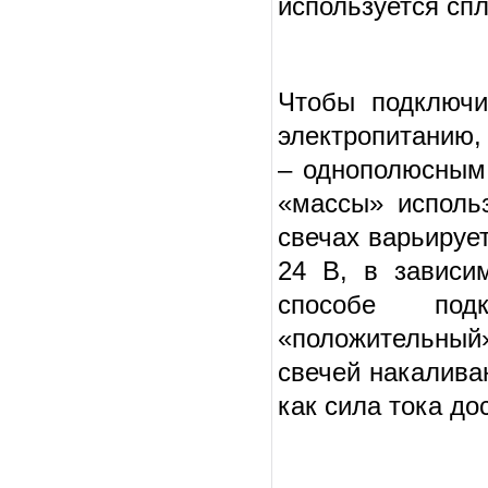
используется сп
Чтобы подключи
электропитанию,
– однополюсным
«массы» исполь
свечах варьируе
24
B
, в зависи
способе под
«положительный
свечей накалива
как сила тока до