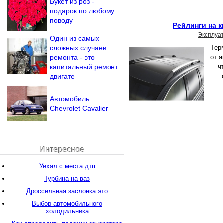
Букет из роз -
подарок по любому
поводу
Рейлинги на 
Эксплуа
Один из самых
сложных случаев
Тер
ремонта - это
от а
капитальный ремонт
ч
двигате
Автомобиль
Chevrolet Cavalier
Интересное
Уехал с места дтп
Турбина на ваз
Дроссельная заслонка это
Выбор автомобильного
холодильника