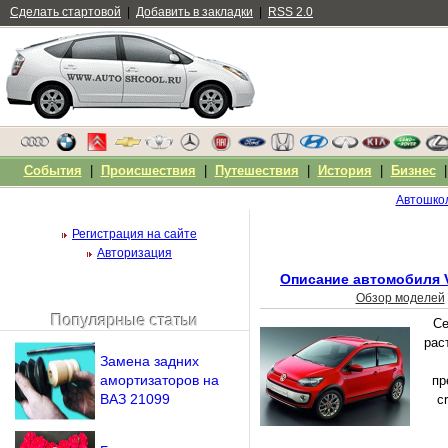
Сделать стартовой
|
Добавить в закладки
|
RSS 2.0
События
|
Происшествия
|
Путешествия
|
История
|
Бизнес
Автошко
Регистрация на сайте
Авторизация
Описание автомобиля V
Обзор моделей
Популярные статьи
Се
Чужой компьютер
рас
Напомнить пароль?
Замена задних
амортизаторов на
пр
ВАЗ 21099
c