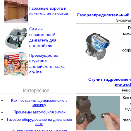
Гаражные ворота и
системы их отрытия
Газораспределительный 
Эксплуа
Г
Самый
меха
современный
двигатель для
автомобиля
сокр
Преимущество
изучения
английского языка
on-line
Стучит гидрокомпен
произо
Интересное
Ремо
Как 
Как поставить шумоизоляцию в
машину
гид
Проблемы автомобиля зимой
Газовое оборудование на дизельное
гидр
авто