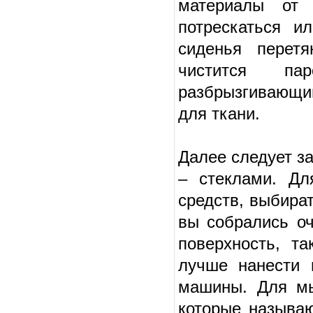
материалы от 
потрескаться и
сиденья перет
чистится па
разбрызгивающи
для ткани.
Далее следует з
– стеклами. Дл
средств, выбира
вы собрались оч
поверхность, т
лучше нанести 
машины. Для мы
которые называю