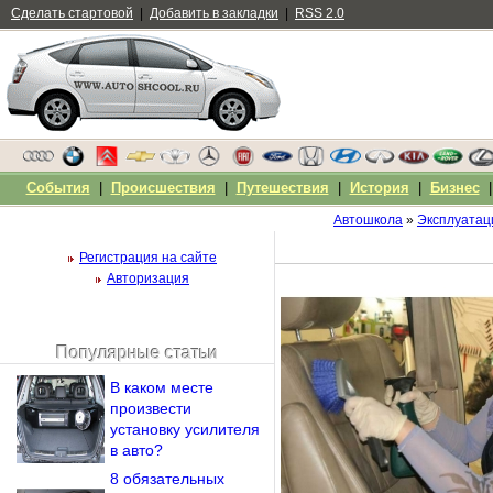
Сделать стартовой
|
Добавить в закладки
|
RSS 2.0
События
|
Происшествия
|
Путешествия
|
История
|
Бизнес
Автошкола
»
Эксплуатац
Регистрация на сайте
Авторизация
Популярные статьи
Чужой компьютер
В каком месте
Напомнить пароль?
произвести
установку усилителя
в авто?
8 обязательных