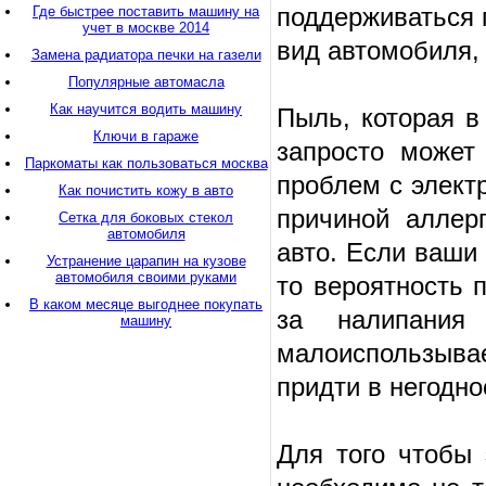
поддерживаться п
Где быстрее поставить машину на
учет в москве 2014
вид автомобиля,
Замена радиатора печки на газели
Популярные автомасла
Как научится водить машину
Пыль, которая в
Ключи в гараже
запросто может
Паркоматы как пользоваться москва
проблем с элект
Как почистить кожу в авто
причиной аллер
Сетка для боковых стекол
автомобиля
авто. Если ваши
Устранение царапин на кузове
автомобиля своими руками
то вероятность 
В каком месяце выгоднее покупать
за налипания
машину
малоиспользыва
придти в негодно
Для того чтобы 