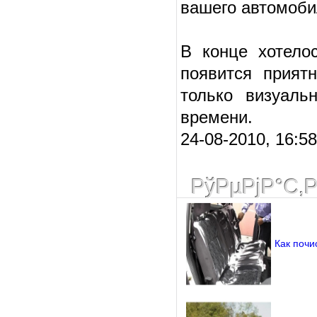
вашего автомоб
В конце хотелос
появится прият
только визуаль
времени.
24-08-2010, 16:5
РўРµРјР°С‚
Как почи