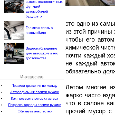
высокотехнологичных
функций
автомобилей
будущего
это одно из сам
Громкая связь в
из этой причины 
автомобиле
чтобы его авто
химической чист
Видеонаблюдение
для автошкол и его
почти каждый хоз
достоинства
не каждый авто
обязательно дол
Интересное
Правила движения по кольцу
Летом многие из
Автоподъемник своими руками
жарко часто ездя
Как проверить ротор стартера
что в салоне ва
Покраска торпеды своими руками
прочий мусор с
Обмануть алкотестер