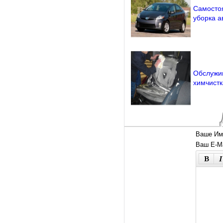
Самосто
уборка а
Обслужи
химчистк
Ваше Им
Ваш E-Ma