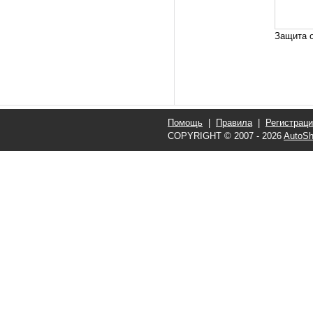
Защита о
Помощь
|
Правила
|
Регистрац
COPYRIGHT © 2007 - 2026
AutoSh