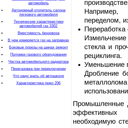
производстве
автомобиль
Например, 
Автономный отопитель салона
легкового автомобиля
переделом, и
Технические характеристики
автомобилей газ 3302
Переработка 
Вместимость бензовоза
Измельчение
В чем измеряется газ на заправках
стекла и про
Боковые порезы на шинах ремонт
рециклинга.
Поломки газового оборудования
Чистка автомобильного радиатора
Уменьшение г
Перегазовка при переключении
Дробление бо
Что надо знать об автошколе
металлолома
Характеристика пежо 206
использовани
Промышленные д
эффективных 
необходимую сте