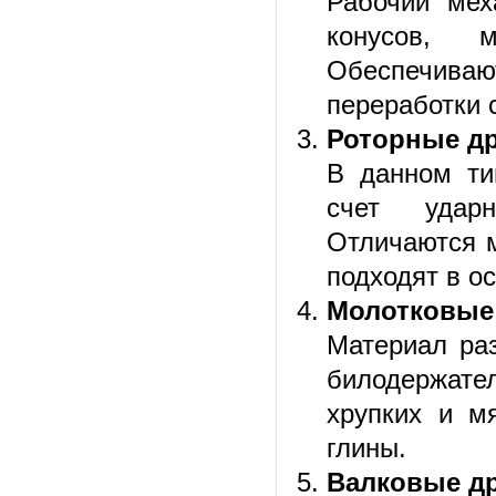
Рабочий мех
конусов, 
Обеспечиваю
переработки 
Роторные д
В данном ти
счет ударн
Отличаются м
подходят в о
Молотковые
Материал ра
билодержател
хрупких и мя
глины.
Валковые д