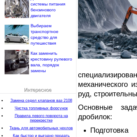
системы питания
бензинового
двигателя
Выбираем
транспортное
средство для
путешествия
Как заменить
крестовину рулевого
вала, порядок
замены
специализиров
механического и
Интересное
руд, строительны
Замена седел клапанов ваз 2108
Основные зад
Чистка топливных форсунок
дробилок:
Правила левого поворота на
перекрестке
Ткань для автомобильных чехлов
Подготов
Как быстро и выгодно продать