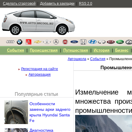
Сделать стартовой
|
Добавить в закладки
|
RSS 2.0
События
|
Происшествия
|
Путешествия
|
История
|
Бизнес
Автошкола
»
События
» Промышленны
Регистрация на сайте
Авторизация
Измельчение м
Популярные статьи
Чужой компьютер
множества прои
Особенности
Напомнить пароль?
промышленности
замены арки заднего
крыла Hyundai Santa
Fe
Диагностика