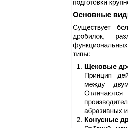
подготовки крупн
Основные ви
Существует бо
дробилок, ра
функциональных
типы:
Щековые др
Принцип дей
между дву
Отличают
производи
абразивных и
Конусные д