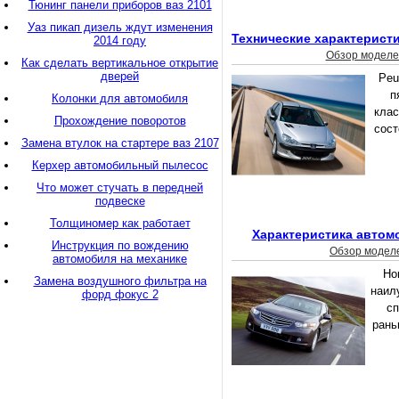
Тюнинг панели приборов ваз 2101
Уаз пикап дизель ждут изменения
Технические характеристи
2014 году
Обзор моделе
Как сделать вертикальное открытие
дверей
Peu
п
Колонки для автомобиля
клас
Прохождение поворотов
сост
Замена втулок на стартере ваз 2107
Керхер автомобильный пылесос
Что может стучать в передней
подвеске
Толщиномер как работает
Характеристика автом
Инструкция по вождению
Обзор модел
автомобиля на механике
Ho
Замена воздушного фильтра на
наил
форд фокус 2
сп
рань