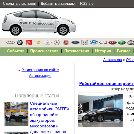
Сделать стартовой
|
Добавить в закладки
|
RSS 2.0
События
|
Происшествия
|
Путешествия
|
История
|
Бизнес
Автошкола
»
Обла
Регистрация на сайте
Авторизация
Рейстайлинговая версия 
Обзор моделе
Популярные статьи
Pe
Чужой компьютер
фла
Специальные
Напомнить пароль?
мод
автомобили ЭМТЕХ:
ком
обзор линейки
э
эвакуаторов,
мусоровозов и
Давление в шинах.