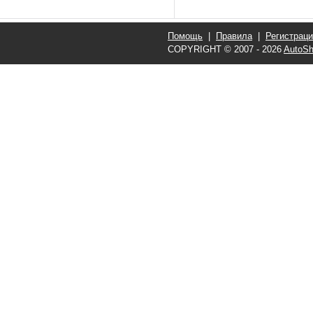
Помощь
|
Правила
|
Регистрац
COPYRIGHT © 2007 - 2026
AutoSh