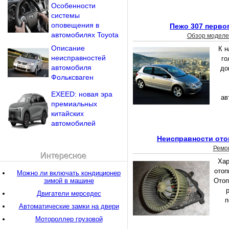
Особенности
системы
оповещения в
Пежо 307 перво
автомобилях Toyota
Обзор моделе
Описание
К н
неисправностей
го
автомобиля
до
Фольксваген
EXEED: новая эра
ав
премиальных
китайских
автомобилей
Неисправности ото
Ремо
Интересное
Хар
отоп
Можно ли включать кондиционер
зимой в машине
Отоп
р
Двигатели мерседес
п
Автоматические замки на двери
Мотороллер грузовой