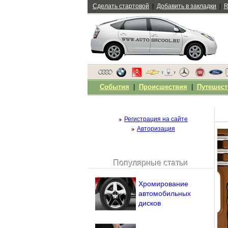
Сделать стартовой
|
Добавить в закладки
|
R
События
|
Происшествия
|
Путешест
Регистрация на сайте
Авторизация
Популярные статьи
Чужой компьютер
Напомнить пароль?
Хромирование
автомобильных
дисков