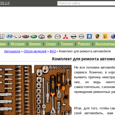
SS 2.0
вия
|
История
|
Бизнес
|
Спорт
|
Тюнинг
|
Ремонт
|
Эксплуатац
Автошкола
»
Обзор моделей
»
ВАЗ
» Комплект для ремонта автомобиля
Комплект для ремонта автом
Не все поломки автомоб
сервисе. Конечно, в хор
выявить причину неиспра
нее, но ведь некото
самостоятельно, сэконом
проведение ремонтных ра
Итак, для того, чтобы с
свой автомобиль, вам 