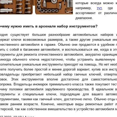
которые всегда можно 
например,
тут
, где п
ассортимент от различ
диапазоне.
чему нужно иметь в арсенале набор инструментов?
годня существует большое разнообразие автомобильных наборов и
держат ключи всевозможных размеров, а также другие уникальные ин
чественного автомобиля в гараже. Обычно они продаются в удобном 
ить с собой в багажнике автомобиля, и воспользоваться им, когда в э
трументы для ремонта отечественного автомобиля, аккуратно хранящие
 иногда обычного ключа недостаточно, чтобы устранить выявленную 
олнительные уникальные инструменты приходят на помощь. Но нет необх
ете получить более простой и менее дорогой вариант, купив все инст
товладельцы приобретают небольшой набор гаечных ключей, отвертки
ловок. Этих инструментов вполне достаточно для самостоятельно
опрома. Владельцы иномарок премиального класса также покупают тес
ичину поломки автомобиля зарубежного производства. В идеальном 
струменты и специальные ключи, подходящие для вашего автомоб
трументами, такими как гаечный ключ, достаточно легко. Обычно отцы
самом раннем возрасте. Конечно, некоторые виды ремонтных работ 
терской, так как собственное вмешательство в устройство автомобиля 