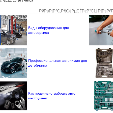
07-2022, 18:18 | Аниса
РўРµРјР°С‚РёС‡РµСЃРєР°СЏ РїРѕРґ
Виды оборудования для
автосервиса
Профессиональная автохимия для
детейлинга
Как правильно выбрать авто
инструмент