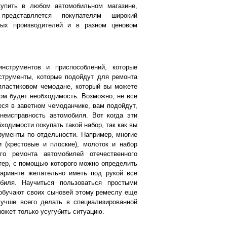
купить в любом автомобильном магазине,
редставляется покупателям широкий
ных производителей и в разном ценовом
нструментов и приспособлений, которые
струменты, которые подойдут для ремонта
пластиковом чемодане, который вы можете
том будет необходимость. Возможно, не все
ся в заветном чемоданчике, вам подойдут,
неисправность автомобиля. Вот когда эти
одимости покупать такой набор, так как вы
рументы по отдельности. Например, многие
 (крестовые и плоские), молоток и набор
го ремонта автомобилей отечественного
тер, с помощью которого можно определить
варианте желательно иметь под рукой все
иля. Научиться пользоваться простыми
 обучают своих сыновей этому ремеслу еще
лучше всего делать в специализированной
может только усугубить ситуацию.