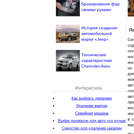
Бронирование фар
своими руками
История создания
По
автомобильной
марки «Jeep»
Се
со
оте
Технические
нос
характеристики
инс
Chevrolet Aveo
но
доп
мож
ав
Интересное
го
авт
Как выбрать дворники
пр
Удаление вмятин
ин
Семейная машина
инс
в 
Выбор полироли для авто что лучше
мас
Средство для удаления царапин