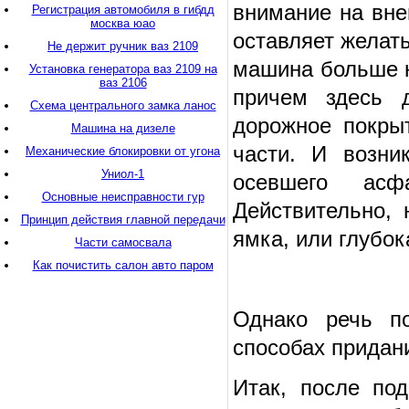
внимание на вне
Регистрация автомобиля в гибдд
москва юао
оставляет желать
Не держит ручник ваз 2109
машина больше н
Установка генератора ваз 2109 на
ваз 2106
причем здесь д
Схема центрального замка ланос
дорожное покры
Машина на дизеле
части. И возни
Механические блокировки от угона
Униол-1
осевшего асф
Основные неисправности гур
Действительно, 
Принцип действия главной передачи
ямка, или глубо
Части самосвала
Как почистить салон авто паром
Однако речь п
способах придан
Итак, после по