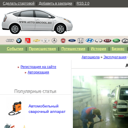
Сделать стартовой
|
Добавить в закладки
|
RSS 2.0
События
|
Происшествия
|
Путешествия
|
История
|
Бизнес
Автошкола
»
Эксплуатация
Регистрация на сайте
Авторизация
Популярные статьи
Чужой компьютер
Напомнить пароль?
Автомобильный
сварочный аппарат