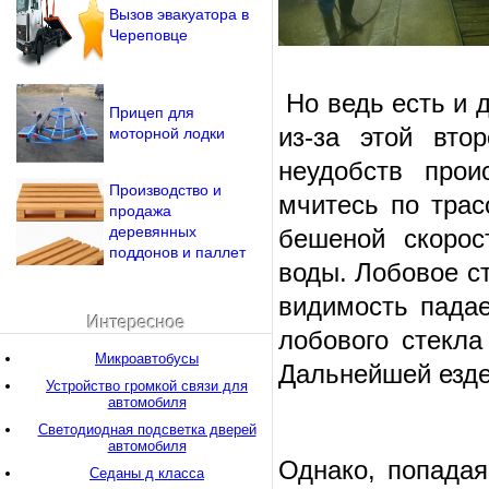
Вызов эвакуатора в
Череповце
Но ведь есть и д
Прицеп для
из-за этой вто
моторной лодки
неудобств прои
Производство и
мчитесь по тра
продажа
деревянных
бешеной скорос
поддонов и паллет
воды. Лобовое с
видимость падае
Интересное
лобового стекла
Микроавтобусы
Дальнейшей езде
Устройство громкой связи для
автомобиля
Светодиодная подсветка дверей
автомобиля
Однако, попадая
Седаны д класса