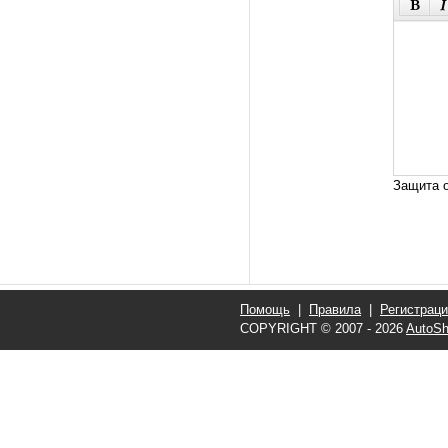
Защита о
Помощь
|
Правила
|
Регистрац
COPYRIGHT © 2007 - 2026
AutoSh