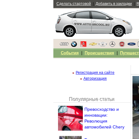
Сделать стартовой
|
Добавить в закладки
|
R
События
|
Происшествия
|
Путешест
Регистрация на сайте
Авторизация
Популярные статьи
Чужой компьютер
Превосходство и
Напомнить пароль?
инновации:
Революция
автомобилей Chery