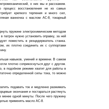
ектромеханический, о них мы и расскажем.
о процесс восстановления не из самых
требует крепкого терпения и много сил,
сляная ванночка с маслом AC-8, токарный
ернуть пружине электрохимическим методом
 в патрон нужно установить оправку, за ней
ует поместить в резцедержатель станка.
ом, их плотно соединить их с суппортами
жину.
ольше навыков, умений и времени. В самом
могли плотно соприкоснуться друг с другом.
но, в подобном режиме хватит для работы в
таточно определенной силы тока, то можно
ратить подавать ток и медленно разжимать
орцевые окончания и постараться растянуть
е менее одной минуты. После чего пружину
 целью применять масло AC-8.