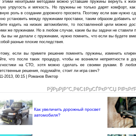
т этими нехитрыми методами можно уставшие пружины вернуть к жиз
ую упругость и мягкость. Но пружины не только дарят комфорт, как
вную роль в создании дорожного просвета. Поэтому если вам нужно с
но установить между пружинами проставки, таким образом добавить кл
бите ездить на низких автомобилях, то поставленной цели можно до
ими же пружинами. Но в любом случае, какие бы вы задачи не ставили 
 бы вы ни делали с пружинами, нужно помнить, что если вы будете вме
собой разные плохие последствия.
этому, если вы примете решение поменять пружины, изменить клире
йте, что после таких процедур, чтобы не возникли неприятности в д
агностики на СТО, хотя можно сделать ее своими руками. В любо
етственные решения, подумайте, стоит ли игра свеч?
11-2013, 00:15 | Романов Виктор
РўРµРјР°С‚РёС‡РµСЃРєР°СЏ РїРѕРґ
Как увеличить дорожный просвет
автомобиля?