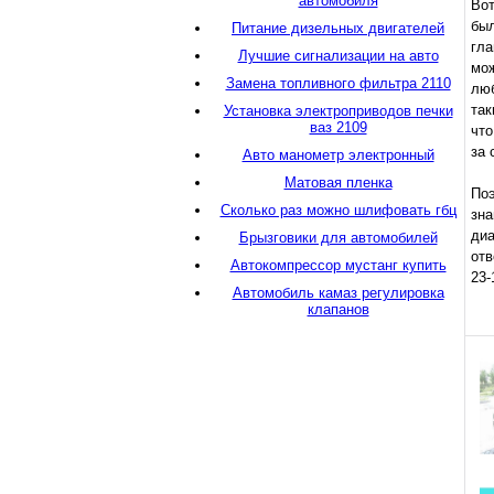
автомобиля
Во
был
Питание дизельных двигателей
гла
Лучшие сигнализации на авто
мож
Замена топливного фильтра 2110
лю
так
Установка электроприводов печки
ваз 2109
что
за 
Авто манометр электронный
Матовая пленка
По
Сколько раз можно шлифовать гбц
зна
ди
Брызговики для автомобилей
отв
Автокомпрессор мустанг купить
23-
Автомобиль камаз регулировка
клапанов