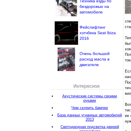
Техника езды по
бездорожью на
автомобиле
сп
ста
Фейслифтинг
хэтчбека Seat Ibiza
Теп
2016
был
хо
Очень большой
По
расход масла в
ток
двигателе
Есл
нач
Пос
Интересное
теч
виз
Акустические системы своими
руками
Вот
Чем склеить бампер
тис
База данных угнанных автомобилей
ее 
2013
нуж
Светодиодная подсветка дверей