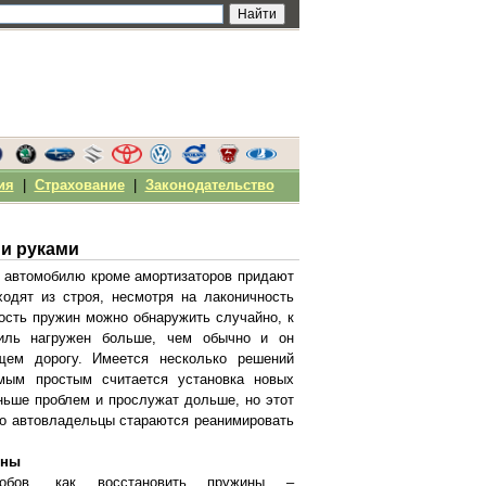
ия
|
Страхование
|
Законодательство
и руками
т автомобилю кроме амортизаторов придают
ходят из строя, несмотря на лаконичность
ость пружин можно обнаружить случайно, к
биль нагружен больше, чем обычно и он
щем дорогу. Имеется несколько решений
мым простым считается установка новых
ньше проблем и прослужат дольше, но этот
то автовладельцы стараются реанимировать
ины
собов, как восстановить пружины –