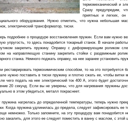
термомеханический и эл
Сразу предупредим, чт
приятных и легких, он 
ециального оборудования. Нужно отметить, что нужна небольшая ма
нок, электрический трансформатор, тиски.
ерь подробнее о процедуре восстановления пружин. Если вам нужно в
ую упругость, то здесь понадобится токарный станок. В начале работы
мутиком закрепить пружину. Оправку с деформирующим роликом след
том на направляющую станину закрепить стойки с раздвижным ролик
арного станка. Немного поджать оправку, на нее заранее установить пру
и реставрировать термохимическим способом, то на это потребуется б
але нужно поставить в тиски пружину и плотно сжать ее, чтобы витки 
ле чего подать на нее электрический ток 400 A, этого будет достаточ
ение 20 секунд. Если вы не уверены, что для нагревания пружины дос
уально в этом убедиться, металл покраснеет.
 пружина нагрелась до определенной температуры, теперь нужно прек
ки. Когда пружина удлинилась до предела, следует зафиксировать ее т
еще немножко. Только запомните, на эту процедуру вам понадобится н
но закалить, для этого ее следует поместить в ванну с маслом, с этой