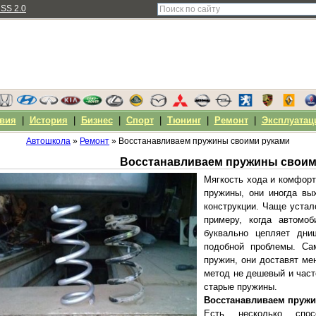
SS 2.0
вия
|
История
|
Бизнес
|
Спорт
|
Тюнинг
|
Ремонт
|
Эксплуатац
Автошкола
»
Ремонт
» Восстанавливаем пружины своими руками
Восстанавливаем пружины своим
Мягкость хода и комфор
пружины, они иногда вы
конструкции. Чаще устал
примеру, когда автомо
буквально цепляет дни
подобной проблемы. Са
пружин, они доставят ме
метод не дешевый и час
старые пружины.
Восстанавливаем пруж
Есть несколько спо