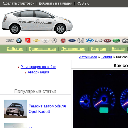
Сделать стартовой
|
Добавить в закладки
|
RSS 2.0
События
|
Происшествия
|
Путешествия
|
История
|
Бизнес
Автошкола
»
Тюнинг
» Как со
Как с
Регистрация на сайте
Авторизация
Популярные статьи
Чужой компьютер
Напомнить пароль?
Ремонт автомобиля
Opel Kadett