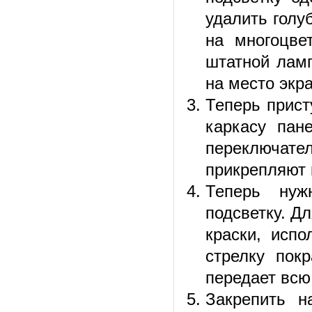
удалить голу
на многоцве
штатной ламп
на место экр
Теперь прист
каркасу пан
переключат
прикрепляют 
Теперь нуж
подсветку. Дл
краски, исп
стрелку пок
передает всю
Закрепить н