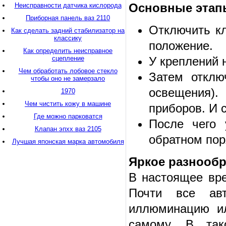
Основные этап
Неисправности датчика кислорода
Приборная панель ваз 2110
Отключить кл
Как сделать задний стабилизатор на
классику
положение.
Как определить неисправное
сцепление
У креплений 
Чем обработать лобовое стекло
Затем отклю
чтобы оно не замерзало
освещения).
1970
Чем чистить кожу в машине
приборов. И 
Где можно парковатся
После чего
Клапан эпхх ваз 2105
обратном пор
Лучшая японская марка автомобиля
Яркое разнообр
В настоящее вре
Почти все авт
иллюминацию ил
самому. В так