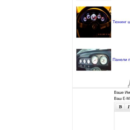
Тюнинг щ
Панели п
Ваше Им
Ваш E-Ma