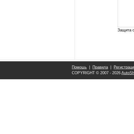
Защита о
Помощь
|
Правила
|
Регистрац
COPYRIGHT © 2007 - 2026
AutoSh