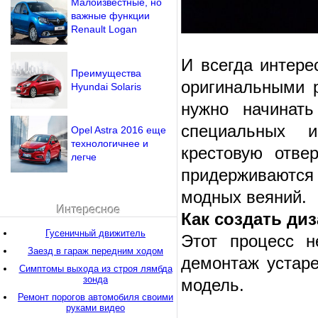
Малоизвестные, но
важные функции
Renault Logan
И всегда интере
Преимущества
оригинальными 
Hyundai Solaris
нужно начинать
специальных и
Opel Astra 2016 еще
технологичнее и
крестовую отве
легче
придерживаются 
модных веяний.
Интересное
Как создать ди
Гусеничный движитель
Этот процесс н
Заезд в гараж передним ходом
демонтаж устар
Симптомы выхода из строя лямбда
зонда
модель.
Ремонт порогов автомобиля своими
руками видео