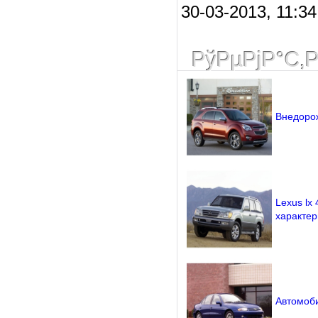
30-03-2013, 11:3
РўРµРјР°С‚
Внедорож
Lexus lx
характер
Автомоби