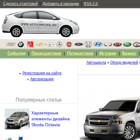
Сделать стартовой
|
Добавить в закладки
|
RSS 2.0
События
|
Происшествия
|
Путешествия
|
История
|
Бизнес
Автошкола
»
Обзор моделей
Регистрация на сайте
Авторизация
Популярные статьи
Чужой компьютер
Напомнить пароль?
Характерные
элементы дизайна
Skoda Octavia