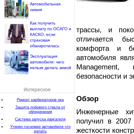
Автомобильная
химия
Как получить
трассы, и пок
выплату по ОСАГО и
КАСКО, если
отличается бы
страховая
обанкротилась
комфорта и бе
автомобиля явля
Эксплуатация
автомобиля: чего
Management, 
нельзя делать зимой
безопасности и 
Интересное
Обзор
Ремонт карбюраторов ока
Защита лобового стекла от
Инженерные хи
обледенения
Система запуска двигателя
получил в 2007
Утерян госномер автомобиля что
жесткости конст
делать