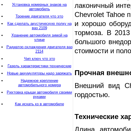
лаконичный инте
Установка номерных знаков на
автомобиль
Chevrolet Tahoe 
Троение двигателя что это
и хорошо обору
Как сделать акустическую полку на
ваз 2109
тормоза. В 2013
Хранение автомобиля зимой на
улице
большого внедор
Радиатор охлаждения двигателя ваз
стоимости и пол
2114
Чип ключ что это
Газель характеристики технические
Прочная внешн
Новые аккумуляторы надо заряжать
Надежное крепление
Внешний вид Ch
автомобильного номера
Рихтовка крыши автомобиля своими
гордостью.
руками
Как искать кз в автомобиле
Технические ха
Длина автомоби