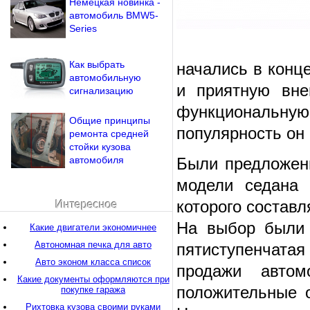
Немецкая новинка -
автомобиль BMW5-
Series
Как выбрать
начались в конц
автомобильную
и приятную вне
сигнализацию
функциональн
Общие принципы
популярность он 
ремонта средней
стойки кузова
автомобиля
Были предложены
модели седана 
которого составл
Интересное
На выбор были 
Какие двигатели экономичнее
Автономная печка для авто
пятиступенчатая
Авто эконом класса список
продажи автом
Какие документы оформляются при
положительные 
покупке гаража
Рихтовка кузова своими руками