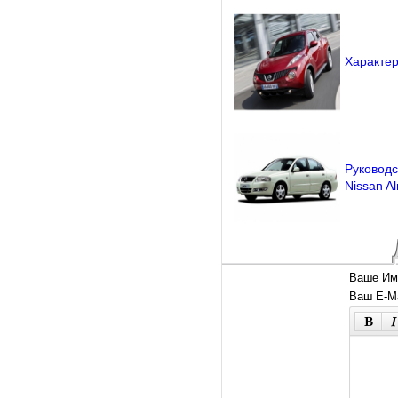
Характер
Руководс
Nissan Al
Ваше Им
Ваш E-Ma