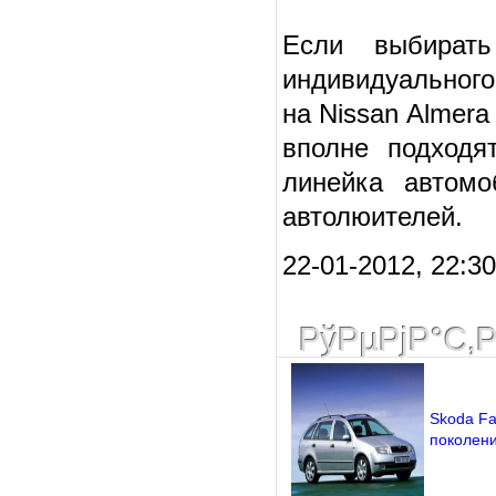
Если выбират
индивидуального
на Nissan Almera
вполне подходя
линейка автомо
автолюителей.
22-01-2012, 22:3
РўРµРјР°С‚
Skoda Fa
поколен