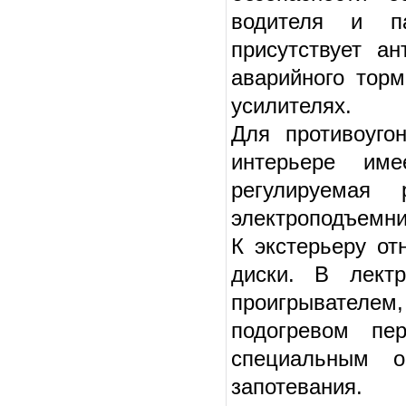
водителя и па
присутствует а
аварийного тор
усилителях.
Для противоуго
интерьере име
регулируемая
электроподъемни
К экстерьеру от
диски. В лектр
проигрывателем
подогревом пе
специальным о
запотевания.