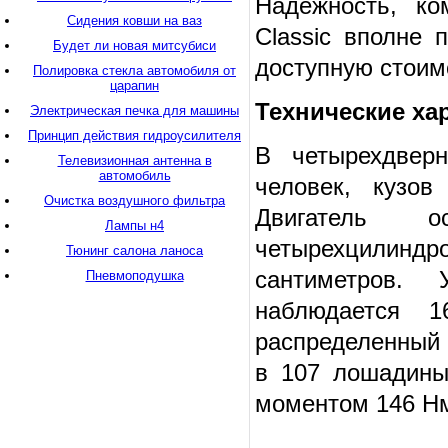
Надежность, ко
Сидения ковши на ваз
Classic вполне
Будет ли новая митсубиси
доступную стоим
Полировка стекла автомобиля от
царапин
Технические ха
Электрическая печка для машины
Принцип действия гидроусилителя
В четырехдвер
Телевизионная антенна в
автомобиль
человек, кузов
Очистка воздушного фильтра
Двигатель о
Лампы н4
четырехцилиндр
Тюнинг салона ланоса
сантиметров. 
Пневмоподушка
наблюдается 
распределенный 
в 107 лошадины
моментом 146 Н