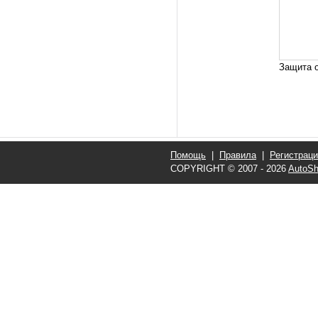
Защита о
Помощь
|
Правила
|
Регистрац
COPYRIGHT © 2007 - 2026
AutoSh