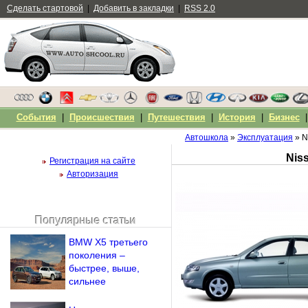
Сделать стартовой
|
Добавить в закладки
|
RSS 2.0
События
|
Происшествия
|
Путешествия
|
История
|
Бизнес
Автошкола
»
Эксплуатация
» N
Nis
Регистрация на сайте
Авторизация
Популярные статьи
Чужой компьютер
BMW X5 третьего
Напомнить пароль?
поколения –
быстрее, выше,
сильнее