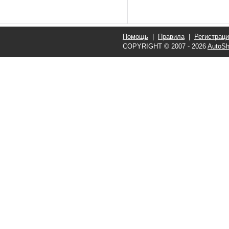
Помощь
|
Правила
|
Регистрац
COPYRIGHT © 2007 - 2026
AutoSh