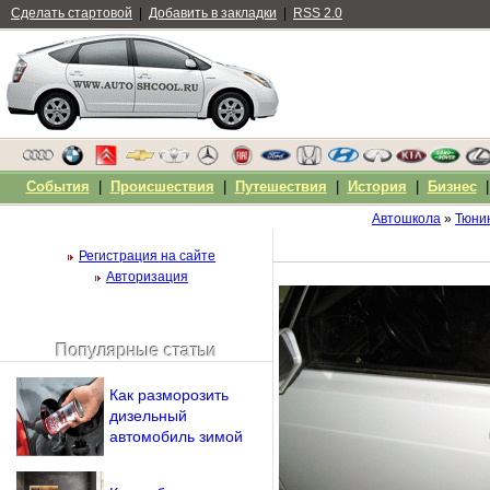
Сделать стартовой
|
Добавить в закладки
|
RSS 2.0
События
|
Происшествия
|
Путешествия
|
История
|
Бизнес
Автошкола
»
Тюни
Регистрация на сайте
Авторизация
Популярные статьи
Чужой компьютер
Напомнить пароль?
Как разморозить
дизельный
автомобиль зимой