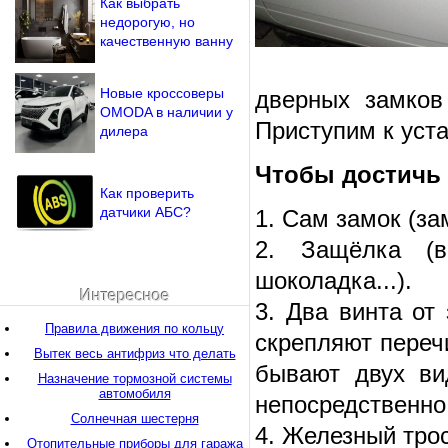
Как выбрать
недорогую, но
качественную ванну
Новые кроссоверы
дверных замков
OMODA в наличии у
Приступим к уста
дилера
Чтобы достичь 
Как проверить
датчики АБС?
1. Сам замок (з
2. Защёлка (в
шоколадка...).
Интересное
3. Два винта от
Правила движения по кольцу
скрепляют переч
Вытек весь антифриз что делать
бывают двух ви
Назначение тормозной системы
автомобиля
непосредственно
Солнечная шестерня
4. Железный тро
Отопительные приборы для гаража