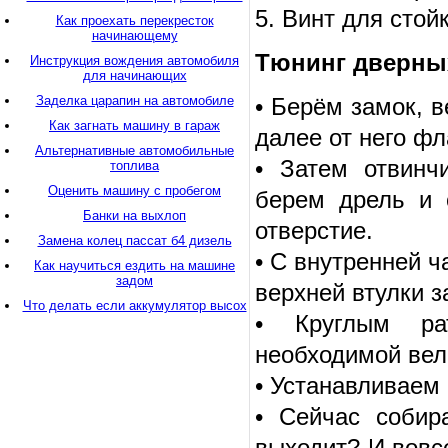
5. Винт для стой
Как проехать перекресток
начинающему
Тюнинг дверны
Инструкция вождения автомобиля
для начинающих
Заделка царапин на автомобиле
• Берём замок, 
Как загнать машину в гараж
далее от него фл
Альтернативные автомобильные
• Затем отвинч
топлива
Оценить машину с пробегом
берем дрель и 
Банки на выхлоп
отверстие.
Замена колец пассат б4 дизель
• С внутренней 
Как научиться ездить на машине
задом
верхней втулки з
Что делать если аккумулятор высох
• Круглым ра
необходимой вел
• Устанавливаем
• Сейчас собир
выходит? И вовс