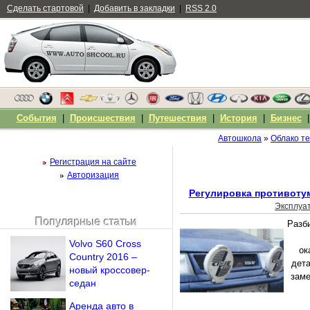
Сделать стартовой
|
Добавить в закладки
|
RSS 2.0
События
|
Происшествия
|
Путешествия
|
История
|
Бизнес
Автошкола
»
Облако те
Регистрация на сайте
Авторизация
Регулировка противоту
Эксплуа
Популярные статьи
Разб
Чужой компьютер
Volvo S60 Cross
Напомнить пароль?
ок
Country 2016 –
дета
новый кроссовер-
заме
седан
Аренда авто в