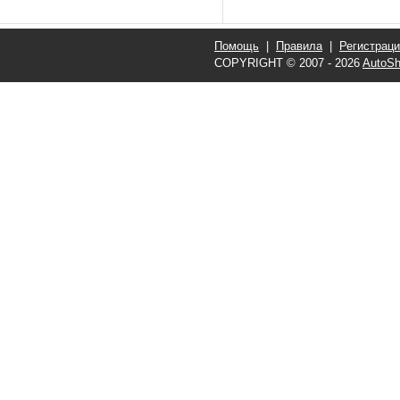
Помощь
|
Правила
|
Регистрац
COPYRIGHT © 2007 - 2026
AutoSh