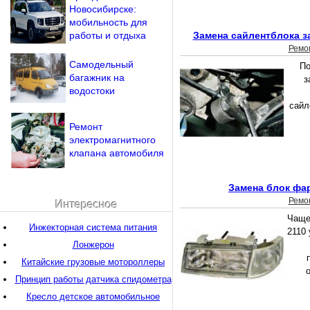
Новосибирске:
мобильность для
работы и отдыха
Замена сайлентблока з
Ремо
Самодельный
По
багажник на
з
водостоки
сайл
Ремонт
электромагнитного
клапана автомобиля
Замена блок фар
Ремо
Интересное
Чаще
Инжекторная система питания
2110
Лонжерон
Китайские грузовые мотороллеры
о
Принцип работы датчика спидометра
Кресло детское автомобильное