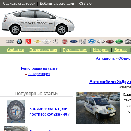
Сделать стартовой
|
Добавить в закладки
|
RSS 2.0
События
|
Происшествия
|
Путешествия
|
История
|
Бизнес
Автошкола
»
Облако
Регистрация на сайте
Авторизация
Автомобили УзДэу в
Эксплуа
Популярные статьи
Каки
Чужой компьютер
так
Напомнить пароль?
ка
Как изготовить цепи
с
противоскольжения?