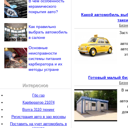
В чем особенность
керамического
покрытия авто?
Какой автомобиль выб
такс
Бизн
Как правильно
выбрать автомобиль
Заст
в салоне
авто
Основные
авт
неисправности
эт
системы питания
карбюратора и их
методы устране
Готовый малый биз
Бизн
Интересное
В н
Гбо газ
авто
Карбюратор 21074
Волга 3110 тюнинг
дож
Регистрация авто в зао москвы
Поставить на учет автомобиль в