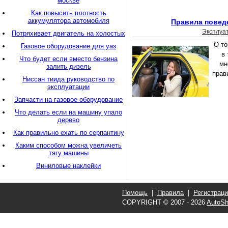
москве
Как повысить плотность
аккумулятора автомобиля
Правила поведе
Эксплуа
Потряхивает двигатель на холостых
О то
Газовое оборудование для уаз
в 
Что будет если вместо бензина
мн
залить дизель
прав
Ниссан тиида руководство по
эксплуатации
Запчасти на газовое оборудование
Что делать если на машину упало
дерево
Как правильно ехать по серпантину
Каким способом можна увеличеть
тягу машины
Виниловые наклейки
Помощь
|
Правила
|
Регистрац
COPYRIGHT © 2007 - 2026
AutoSh