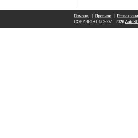
Помощь
|
Правила
|
Регистрац
COPYRIGHT © 2007 - 2026
AutoSh