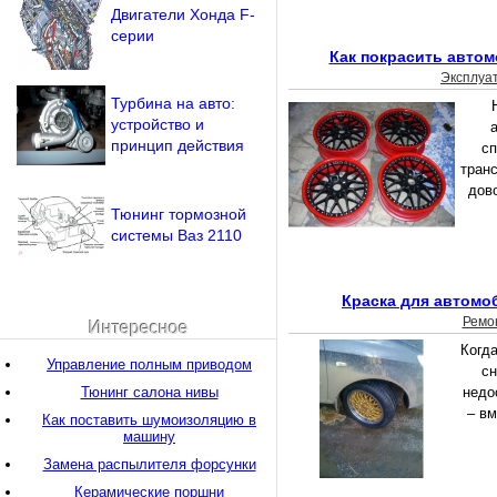
Двигатели Хонда F-
серии
Как покрасить авто
Эксплуа
Турбина на авто:
устройство и
принцип действия
сп
тран
дов
Тюнинг тормозной
системы Ваз 2110
Краска для автомо
Ремо
Интересное
Когд
Управление полным приводом
сн
Тюнинг салона нивы
недо
– вм
Как поставить шумоизоляцию в
машину
Замена распылителя форсунки
Керамические поршни