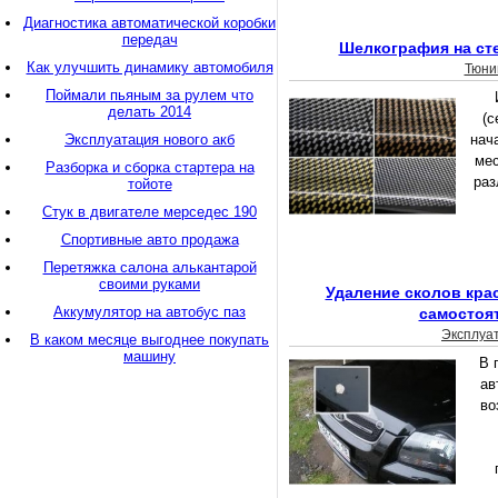
Диагностика автоматической коробки
передач
Шелкография на ст
Как улучшить динамику автомобиля
Тюни
Поймали пьяным за рулем что
делать 2014
(с
Эксплуатация нового акб
нач
ме
Разборка и сборка стартера на
раз
тойоте
Стук в двигателе мерседес 190
Спортивные авто продажа
Перетяжка салона алькантарой
своими руками
Удаление сколов кра
Аккумулятор на автобус паз
самостоя
Эксплуа
В каком месяце выгоднее покупать
машину
В 
ав
во