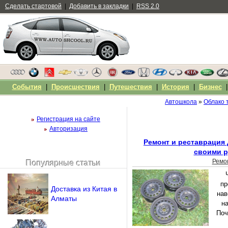
Сделать стартовой
|
Добавить в закладки
|
RSS 2.0
События
|
Происшествия
|
Путешествия
|
История
|
Бизнес
Автошкола
»
Облако 
Регистрация на сайте
Авторизация
Ремонт и реставрация
своими р
Ремо
Популярные статьи
Чужой компьютер
Напомнить пароль?
пр
Доставка из Китая в
нав
Алматы
н
Поч