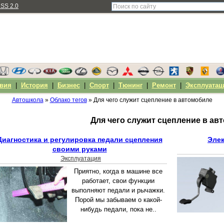
SS 2.0
вия
|
История
|
Бизнес
|
Спорт
|
Тюнинг
|
Ремонт
|
Эксплуатац
Автошкола
»
Облако тегов
» Для чего служит сцепление в автомобиле
Для чего служит сцепление в ав
Диагностика и регулировка педали сцепления
Элек
своими руками
Эксплуатация
Приятно, когда в машине все
работает, свои функции
выполняют педали и рычажки.
Порой мы забываем о какой-
нибудь педали, пока не..