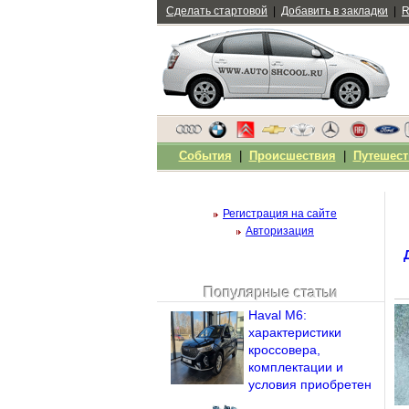
Сделать стартовой
|
Добавить в закладки
|
R
События
|
Происшествия
|
Путешест
Регистрация на сайте
Авторизация
Популярные статьи
Чужой компьютер
Haval M6:
Напомнить пароль?
характеристики
кроссовера,
комплектации и
условия приобретен