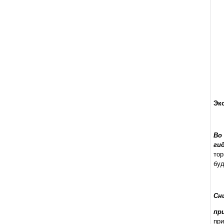
Эк
Во
ги
тор
буд
Сн
пр
при