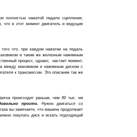
ри полностью нажатой педали сцепления,
о, что в этот момент двигатель и ведущие
а того что, при каждом нажатии на педаль
 маховиком и таким же железным нажимным
ственный процесс, однако,
настает момент,
жима между маховиком и нажимным диском с
игателя к трансмиссии. Это описание так же
диска происходит раньше, чем 80 тыс. км
довольно просто.
Нужно двигаться со
 газа вы замечаете, что машина продолжает
можно покупать диск и искать подходящий