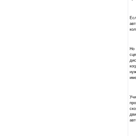
Ес
авт
кол
Но 
сц
дис
ког
нуж
име
Учи
пр
ско
дви
авт