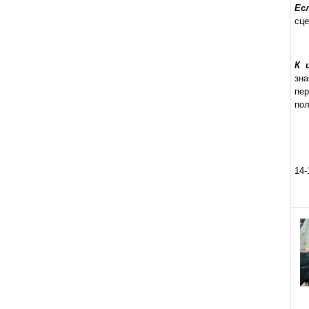
Ес
сце
К 
зна
пер
пол
14-