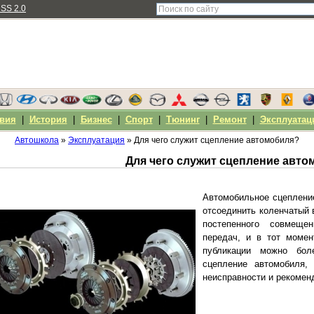
SS 2.0
вия
|
История
|
Бизнес
|
Спорт
|
Тюнинг
|
Ремонт
|
Эксплуатац
Автошкола
»
Эксплуатация
» Для чего служит сцепление автомобиля?
Для чего служит сцепление авт
Автомобильное сцепление
отсоединить коленчатый в
постепенного совмеще
передач, и в тот момен
публикации можно бол
сцепление автомобиля,
неисправности и рекомен