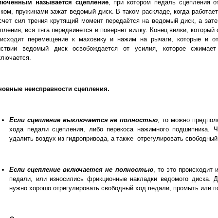
люченным называется сцепление
, при котором педаль сцепления 
ком, пружинами зажат ведомый диск. В таком раскладе, когда работает
счет сил трения крутящий момент передаётся на ведомый диск, а зат
пления, вся тяга передвинется и повернет вилку. Конец вилки, который 
оисходит перемещение к маховику и нажим на рычаги, которые и о
йствии ведомый диск освобождается от усилия, которое сжимает
ключается.
новные неисправности сцепления.
Если сцепление выключается не полностью
, то можно предпол
хода педали сцепления, либо перекоса нажимного подшипника. Ч
удалить воздух из гидропривода, а также
отрегулировать свободный
Если сцепление включается не полностью
, то это происходит 
педали, или износились фрикционные накладки ведомого диска. Д
нужно хорошо отрегулировать свободный ход педали, промыть или п