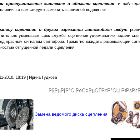
ли прослушивается «шелест» в области сцепления
, и наблюда
плении, то вам следует заменить выжимной подшипник.
износу сцепления и других агрегатов автомобиля ведут
резки
чительно уменьшает срок службы сцепления удерживание педали сцеп
ед красным сигналом светофора. Грамотно ожидать разрешающий сигн
ностью отпущенной педали сцепления.
11-2010, 18:19 | Ирина Гудкова
РўРµРјР°С‚РёС‡РµСЃРєР°СЏ РїРѕРґ
Замена ведомого диска сцепления