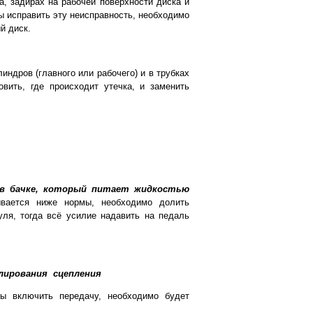
а, задирах на рабочей поверхности диска и
ы исправить эту неисправность, необходимо
й диск.
индров (главного или рабочего) и в трубках
вить, где происходит утечка, и заменить
 в бачке, который питает жидкостью
вается ниже нормы, необходимо долить
уля, тогда всё усилие надавить на педаль
лирования
сцепления
обы включить передачу, необходимо будет