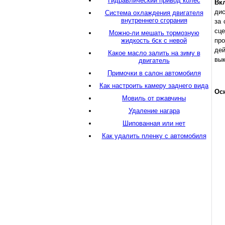
Гидравлический привод колес
Вк
дис
Система охлаждения двигателя
внутреннего сгорания
за 
сце
Можно-ли мешать тормозную
жидкость бск с невой
пр
де
Какое масло залить на зиму в
вы
двигатель
Примочки в салон автомобиля
Как настроить камеру заднего вида
Ос
Мовиль от ржавчины
Удаление нагара
Шипованная или нет
Как удалить пленку с автомобиля