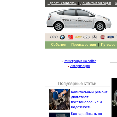
Сделать стартовой
|
Добавить в закладки
|
R
События
|
Происшествия
|
Путешест
Регистрация на сайте
Авторизация
Популярные статьи
Чужой компьютер
Капитальный ремонт
Напомнить пароль?
двигателя:
восстановление и
надежность
Как заработать на