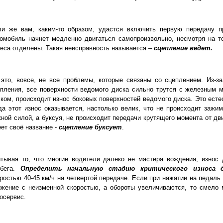
ли же вам, каким-то образом, удастся включить первую передачу п
омобиль начнет медленно двигаться самопроизвольно, несмотря на т
еса отделены. Такая неисправность называется –
сцепление ведет.
это, вовсе, не все проблемы, которые связаны со сцеплением. Из-з
епления, все поверхности ведомого диска сильно трутся с железным
ком, происходит износ боковых поверхностей ведомого диска. Это есте
да этот износ оказывается, настолько велик, что не происходит за
ной силой, а буксуя, не происходит передачи крутящего момента от дв
ет своё название -
сцепление буксует
.
тывая то, что многие водители далеко не мастера вождения, износ 
обега.
Определить начальную стадию критического износа 
ростью 40-45 км/ч на четвертой передаче. Если при нажатии на педаль
жение с неизменной скоростью, а обороты увеличиваются, то смело 
осервис.