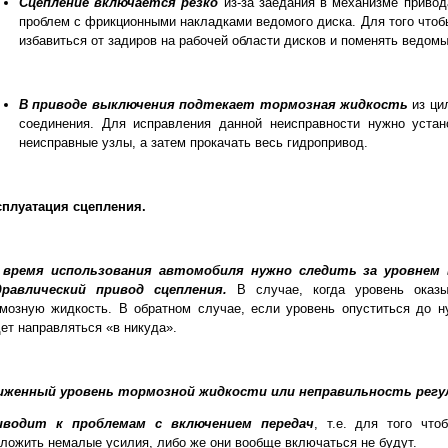
Сцепление включается резко
из-за заедания в механизме привод
проблем с фрикционными накладками ведомого диска. Для того чтоб
избавиться от задиров на рабочей области дисков и поменять ведомы
В приводе выключения подтекает тормозная жидкость
из цил
соединения. Для исправления данной неисправности нужно устано
неисправные узлы, а затем прокачать весь гидропривод.
сплуатация сцепления.
 время использования автомобиля нужно следить за уровнем
дравлический привод сцепления.
В случае, когда уровень оказы
мозную жидкость. В обратном случае, если уровень опуститься до н
ет направляться «в никуда».
иженный уровень тормозной жидкости или неправильность регу
иводит к проблемам с включением передач
, т.е. для того чт
ложить немалые усилия, либо же они вообще включаться не будут.