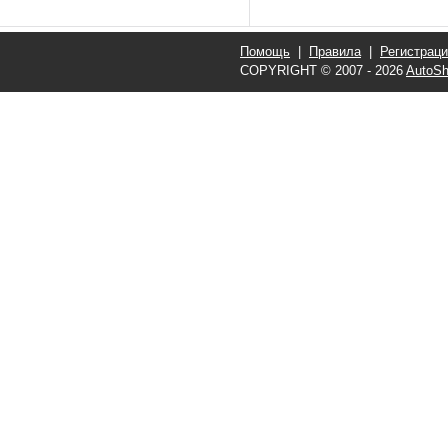
Помощь
|
Правила
|
Регистрац
COPYRIGHT © 2007 - 2026
AutoSh