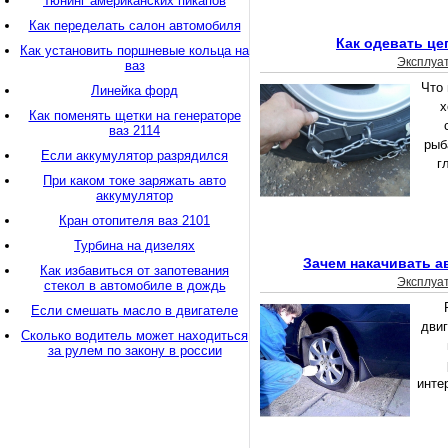
Тюнинг американских пикапов
Как переделать салон автомобиля
Как одевать це
Как установить поршневые кольца на
Эксплуа
ваз
Что
Линейка форд
х
Как поменять щетки на генераторе
ваз 2114
рыб
Если аккумулятор разрядился
г
При каком токе заряжать авто
аккумулятор
Кран отопителя ваз 2101
Турбина на дизелях
Зачем накачивать а
Как избавиться от запотевания
Эксплуа
стекол в автомобиле в дождь
Если смешать масло в двигателе
двиг
Сколько водитель может находиться
за рулем по закону в россии
инте