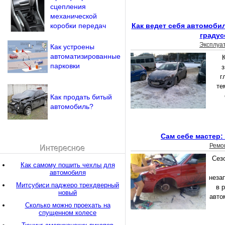
сцепления
механической
коробки передач
Как ведет себя автомобил
градус
Эксплуа
Как устроены
автоматизированные
парковки
з
г
те
Как продать битый
автомобиль?
Сам себе мастер:
Ремо
Интересное
Сез
Как самому пошить чехлы для
автомобиля
неза
Митсубиси паджеро трехдверный
в 
новый
авто
Сколько можно проехать на
спущенном колесе