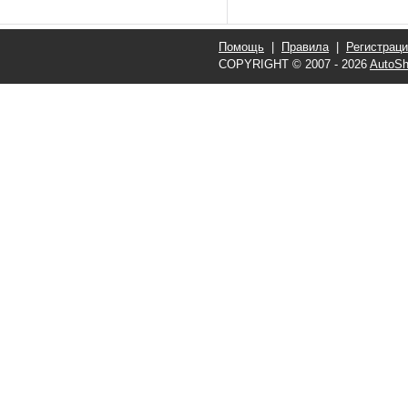
Помощь
|
Правила
|
Регистрац
COPYRIGHT © 2007 - 2026
AutoSh