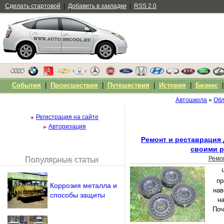
Сделать стартовой
|
Добавить в закладки
|
RSS 2.0
События
|
Происшествия
|
Путешествия
|
История
|
Бизнес
Автошкола
»
Обл
Регистрация на сайте
Авторизация
Ремонт и реставрация
своими р
Ремо
Популярные статьи
Чужой компьютер
Напомнить пароль?
пр
Коррозия металла и
нав
способы защиты
н
Поч