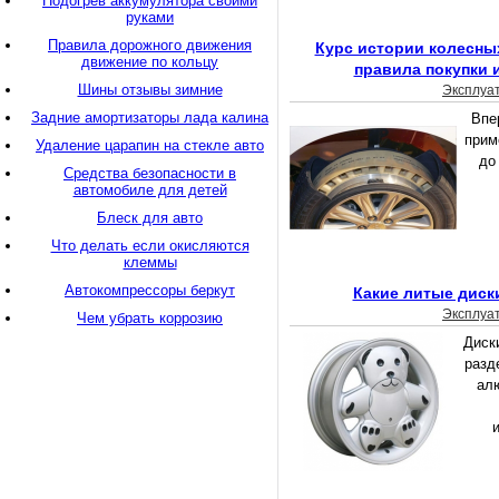
Подогрев аккумулятора своими
руками
Правила дорожного движения
Курс истории колесны
движение по кольцу
правила покупки 
Шины отзывы зимние
Эксплуа
Задние амортизаторы лада калина
Впе
прим
Удаление царапин на стекле авто
до
Средства безопасности в
автомобиле для детей
Блеск для авто
Что делать если окисляются
клеммы
Автокомпрессоры беркут
Какие литые диск
Эксплуа
Чем убрать коррозию
Диск
разд
ал