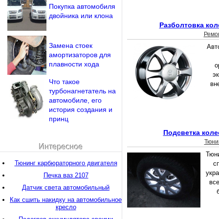
Покупка автомобиля
двойника или клона
Разболтовка кол
Ремо
Замена стоек
Авт
амортизаторов для
плавности хода
о
э
Что такое
вн
турбонагнетатель на
автомобиле, его
история создания и
принц
Подсветка коле
Тюни
Интересное
Тюн
Тюнинг карбюраторного двигателя
с
укра
Печка ваз 2107
вс
Датчик света автомобильный
Как сшить накидку на автомобильное
кресло