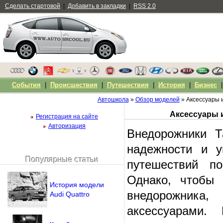
Сделать стартовой
|
Добавить в закладки
|
RSS 2.0
События
|
Происшествия
|
Путешествия
|
История
|
Бизнес
Автошкола
»
Обзор моделей
» Аксессуары 
Регистрация на сайте
Авторизация
Внедорожники Т
надежности и у
Популярные статьи
путешествий п
Чужой компьютер
Напомнить пароль?
Однако, чтобы 
История модели
внедорожника
Audi Quattro
аксессуарами