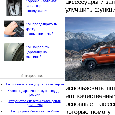
аксессуары и за
Коробка - автомат
вариатор,
улучшить функци
эксплуатация
Как предотвратить
кражу
автомагнитолы?
Как закрасить
царапину на
машине?
Интересное
Как проверить аккумулятор тестером
использовать по
Какие радары используют гибдд в
его качественны
россии
Устройство системы охлаждения
основные аксес
двигателя
которые помогут
Как продать битый автомобиль