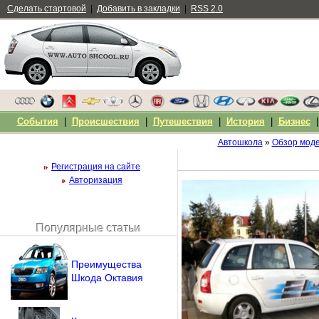
Сделать стартовой
|
Добавить в закладки
|
RSS 2.0
События
|
Происшествия
|
Путешествия
|
История
|
Бизнес
Автошкола
»
Обзор мод
Регистрация на сайте
Авторизация
Популярные статьи
Чужой компьютер
Напомнить пароль?
Преимущества
Шкода Октавия