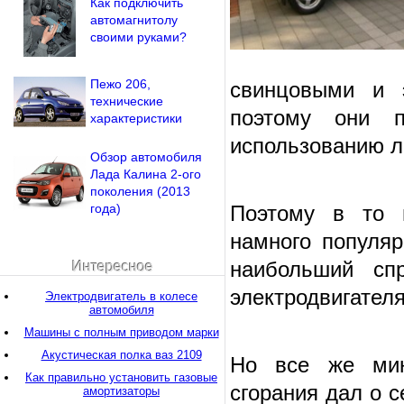
Как подключить
автомагнитолу
своими руками?
Пежо 206,
свинцовыми и 
технические
поэтому они п
характеристики
использованию л
Обзор автомобиля
Лада Калина 2-ого
поколения (2013
года)
Поэтому в то в
намного популяр
наибольший сп
Интересное
электродвигателя
Электродвигатель в колесе
автомобиля
Машины с полным приводом марки
Акустическая полка ваз 2109
Но все же мин
Как правильно установить газовые
сгорания дал о 
амортизаторы