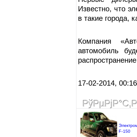
Известно, что э
в такие города, 
Компания «Авт
автомобиль буд
распространение 
17-02-2014, 00:1
РўРµРјР°С‚
Электро
F-150