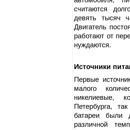
считаются долг
девять тысяч ч
Двигатель посто
работают от пер
нуждаются.
Источники пит
Первые источни
малого количе
никелиевые, к
Петербурга, та
батареи были д
различной тем