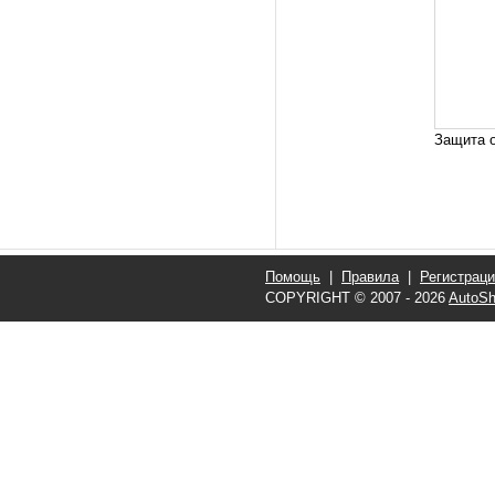
Защита о
Помощь
|
Правила
|
Регистрац
COPYRIGHT © 2007 - 2026
AutoSh