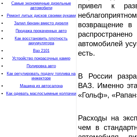
Самые экономичные дизельные
привел к раз
автомобили
неблагоприятном
Ремонт литых дисков своими руками
возвращение в 
Залил бензин вместо дизеля
Продажа прокаченных авто
распространено
Как восстановить плотность
автомобилей усу
аккумулятора
Ваз 2101
есть.
Устройство покрасочных камер
Полировка авто
Как регулировать подачу топлива на
В России разра
инжекторе
ВАЗ. Именно эта
Машина из автосалона
«Гольф», «Рапан
Как одевать маслосъемные колпачки
Расходы на экс
чем в стандарт
автомобиля, пи