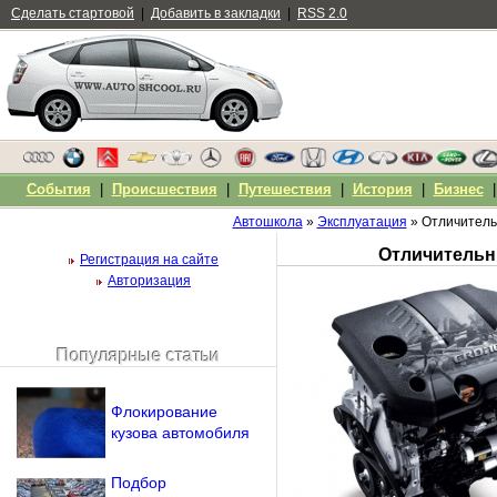
Сделать стартовой
|
Добавить в закладки
|
RSS 2.0
События
|
Происшествия
|
Путешествия
|
История
|
Бизнес
Автошкола
»
Эксплуатация
» Отличитель
Регистрация на сайте
Авторизация
Популярные статьи
Чужой компьютер
Напомнить пароль?
Флокирование
кузова автомобиля
Подбор