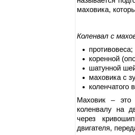
называется подг
маховика, котор
Коленвал с махо
противовеса;
коренной (оп
шатунной шей
маховика с з
коленчатого в
Маховик – это 
коленвалу на д
через кривошип
двигателя, пере