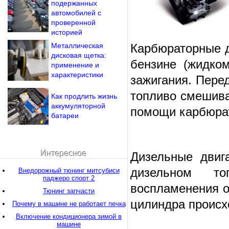
подержанных
автомобилей с
проверенной
историей
Металлическая
Карбюраторные д
дисковая щетка:
бензине (жидком
применение и
характеристики
зажигания. Пере
топливо смешива
Как продлить жизнь
аккумуляторной
помощи карбюра
батареи
Интересное
Дизельные двиг
дизельном т
Внедорожный тюнинг митсубиси
паджеро спорт 2
воспламенения о
Тюнинг запчасти
цилиндра происх
Почему в машине не работает печка
Включение кондиционера зимой в
машине