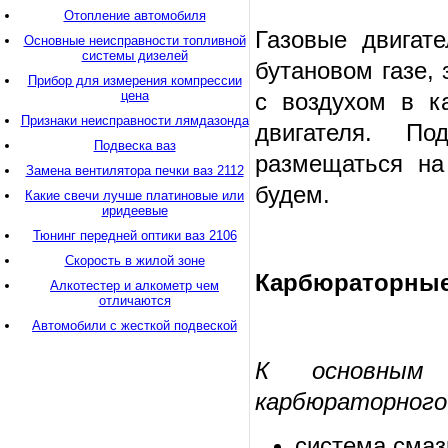
Отопление автомобиля
Газовые двигат
Основные неисправности топливной
системы дизелей
бутановом газе,
Прибор для измерения компрессии
цена
с воздухом в к
Признаки неисправности лямдазонда
двигателя. По
Подвеска ваз
размещаться на
Замена вентилятора печки ваз 2112
будем.
Какие свечи лучше платиновые или
иридеевые
Тюнинг передней оптики ваз 2106
Скорость в жилой зоне
Карбюраторные
Алкотестер и алкометр чем
отличаются
Автомобили с жесткой подвеской
К основным 
карбюраторного
система смаз