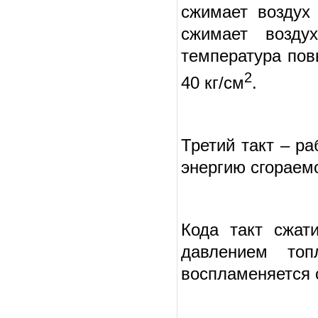
сжимает воздух
сжимает возду
температура пов
2
40 кг/см
.
Третий такт – р
энергию сгораем
Кода такт сжат
давлением топ
воспламеняется 