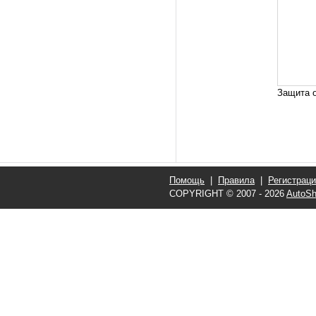
Защита о
Помощь
|
Правила
|
Регистрац
COPYRIGHT © 2007 - 2026
AutoSh