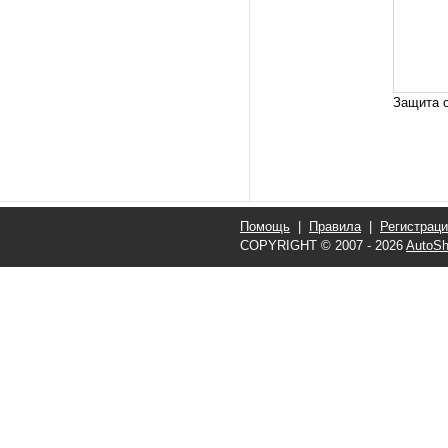
Защита о
Помощь
|
Правила
|
Регистрац
COPYRIGHT © 2007 - 2026
AutoSh