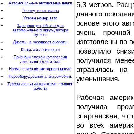
6,3 метров. Расц
Автомобильные автономные печки
Почему течет масло
данного поколен
Утерян номер авто
основе этого ав
Зарядное устройство для
автомобильного аккумулятора
очень прочной
купить
изготовлены по 
Дизель не развивает обороты
позволило сниз
Класс экологичности
Признаки плохой компрессии
получился мене
дизельного двигателя
отразилась на 
Нормы списания моторного масла
Переоборудование электромобиль
уменьшения.
Турбодизельный двигатель принцип
работы
Рабочая амери
получила про
спартанская, что
во всех америк