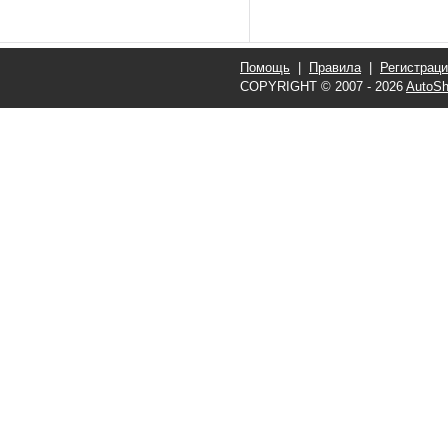
Помощь
|
Правила
|
Регистрац
COPYRIGHT © 2007 - 2026
AutoSh