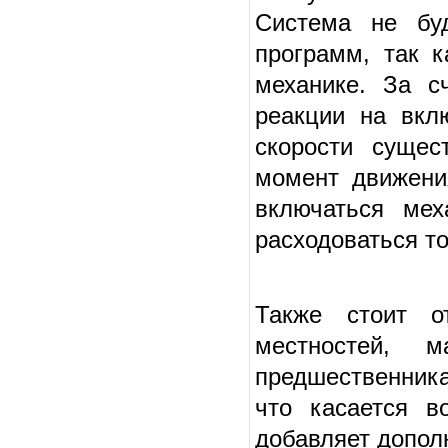
Система не буд
программ, так к
механике. За сч
реакции на вкл
скорости сущес
момент движени
включаться ме
расходоваться т
Также стоит о
местностей, 
предшественник
что касается в
добавляет допол