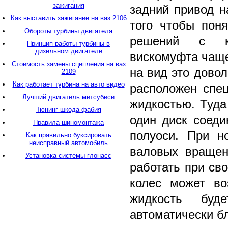
зажигания
задний привод н
Как выставить зажигание на ваз 2106
того чтобы пон
Обороты турбины двигателя
решений с ко
Принцип работы турбины в
дизельном двигателе
вискомуфта чаще
Стоимость замены сцепления на ваз
на вид это дово
2109
Как работает турбина на авто видео
расположен спец
Лучший двигатель митсубиси
жидкостью. Туда
Тюнинг шкода фабия
один диск соеди
Правила шиномонтажа
полуоси. При н
Как правильно буксировать
неисправный автомобиль
валовых вращен
Установка системы глонасс
работать при св
колес может во
жидкость буд
автоматически б