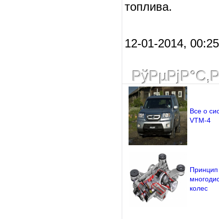
топлива.
12-01-2014, 00:2
РўРµРјР°С‚
Все о си
VTM-4
Принцип 
многодис
колес