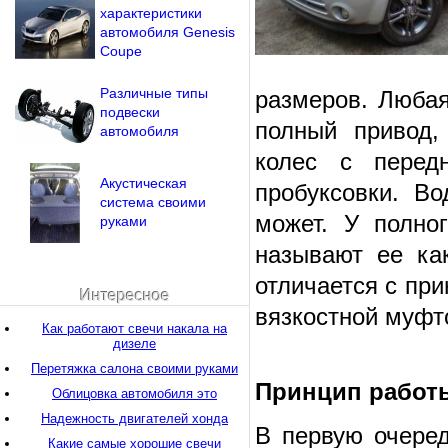
характеристики
автомобиля Genesis
Coupe
Различные типы
размеров. Любая
подвески
полный привод,
автомобиля
колес с перед
Акустическая
пробуксовки. В
система своими
может. У полно
руками
называют ее ка
отличается с пр
Интересное
вязкостной муфт
Как работают свечи накала на
дизеле
Перетяжка салона своими руками
Принцип работ
Облицовка автомобиля это
Надежность двигателей хонда
В первую очеред
Какие самые хорошие свечи