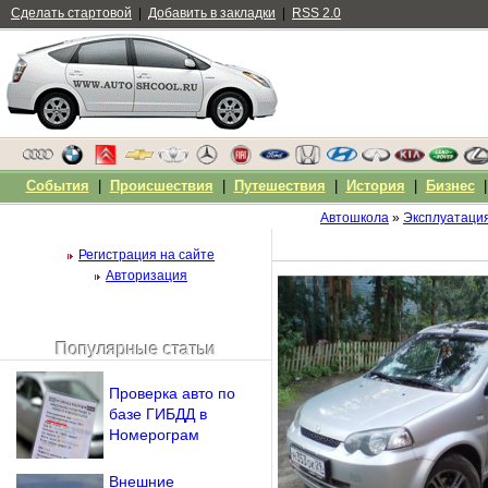
Сделать стартовой
|
Добавить в закладки
|
RSS 2.0
События
|
Происшествия
|
Путешествия
|
История
|
Бизнес
Автошкола
»
Эксплуатаци
Регистрация на сайте
Авторизация
Популярные статьи
Чужой компьютер
Напомнить пароль?
Проверка авто по
базе ГИБДД в
Номерограм
Внешние