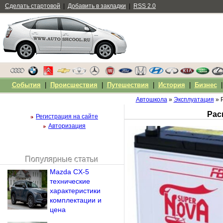
Сделать стартовой
|
Добавить в закладки
|
RSS 2.0
События
|
Происшествия
|
Путешествия
|
История
|
Бизнес
Автошкола
»
Эксплуатация
» 
Рас
Регистрация на сайте
Авторизация
Популярные статьи
Чужой компьютер
Mazda CX-5
Напомнить пароль?
технические
характеристики
комплектации и
цена