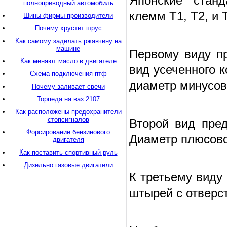
Японские станд
полноприводный автомобиль
клемм Т1, Т2, и 
Шины фирмы производители
Почему хрустит шрус
Как самому заделать ржавчину на
машине
Первому виду п
Как меняют масло в двигателе
вид усеченного 
Схема подключения птф
диаметр минусов
Почему заливает свечи
Торпеда на ваз 2107
Как расположены предохранители
стопсигналов
Второй вид пред
Форсирование бензинового
Диаметр плюсово
двигателя
Как поставить спортивный руль
Дизельно газовые двигатели
К третьему виду
штырей с отверс