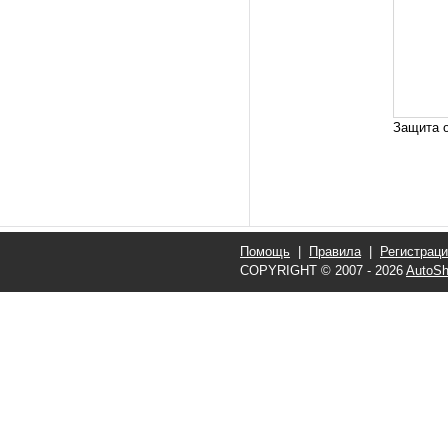
Защита о
Помощь
|
Правила
|
Регистрац
COPYRIGHT © 2007 - 2026
AutoSh