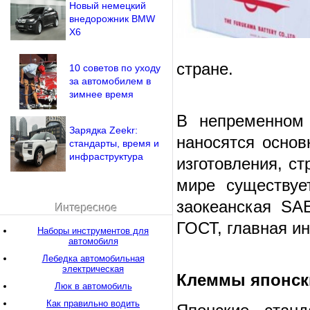
Новый немецкий
внедорожник BMW
X6
стране.
10 советов по уходу
за автомобилем в
зимнее время
В непременном 
Зарядка Zeekr:
наносятся основ
стандарты, время и
инфраструктура
изготовления, ст
мире существуе
заокеанская SAE
Интересное
ГОСТ, главная и
Наборы инструментов для
автомобиля
Лебедка автомобильная
электрическая
Клеммы японск
Люк в автомобиль
Как правильно водить