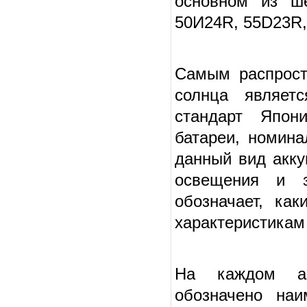
основном из ш
50И24R, 55D23R,
Самым распрост
солнца являет
стандарт Япони
батареи, номина
данный вид акку
освещения и з
обозначает, как
характеристикам 
На каждом ав
обозначено наи