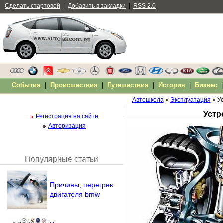
Сделать стартовой
|
Добавить в закладки
|
RSS 2.0
События
|
Происшествия
|
Путешествия
|
История
|
Бизнес
Автошкола
»
Эксплуатация
» Ус
Устр
Регистрация на сайте
Авторизация
Популярные статьи
Чужой компьютер
Напомнить пароль?
Причины, перегрев
двигателя bmw