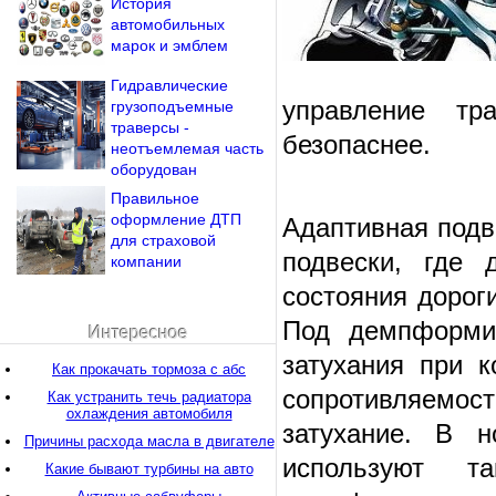
История
автомобильных
марок и эмблем
Гидравлические
управление тр
грузоподъемные
траверсы -
безопаснее.
неотъемлемая часть
оборудован
Правильное
оформление ДТП
Адаптивная подв
для страховой
подвески, где 
компании
состояния дороги
Под демпформир
Интересное
затухания при к
Как прокачать тормоза с абс
сопротивляемост
Как устранить течь радиатора
охлаждения автомобиля
затухание. В н
Причины расхода масла в двигателе
используют та
Какие бывают турбины на авто