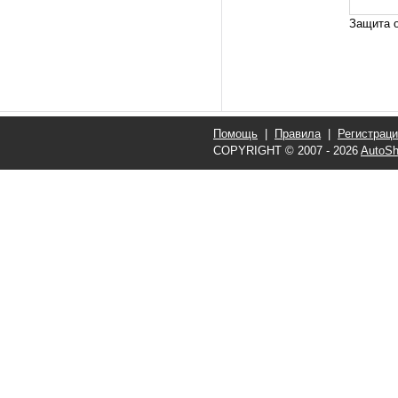
Защита о
Помощь
|
Правила
|
Регистрац
COPYRIGHT © 2007 - 2026
AutoSh