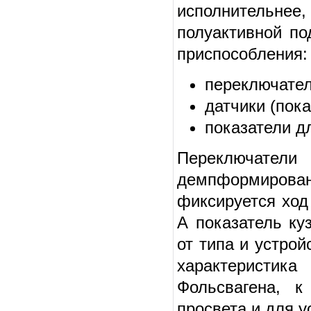
исполнительнее,
полуактивной по
приспособления:
переключател
датчики (пока
показатели д
Переключател
демпформиров
фиксируется ход
А показатель ку
от типа и устрой
характеристик
Фольсвагена, к
просвета и для у