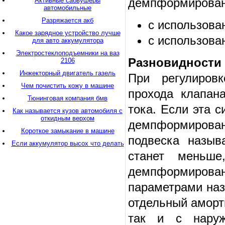
демпформирован
Активные сабвуферы
автомобильные
Разряжается акб
с использова
Какое зарядное устройство лучше
с использова
для авто аккумулятора
Электростеклоподъемники на ваз
Разновидности
2106
Инжекторный двигатель газель
При регулиров
Чем почистить кожу в машине
прохода клапана
Тюнинговая компания бмв
тока. Если эта 
Как называется кузов автомобиля с
откидным верхом
демпформировани
Короткое замыкание в машине
подвеска назыв
Если аккумулятор высох что делать
станет меньше
демпформиров
параметрами наз
отдельный аморти
так и с наруж