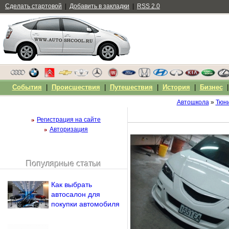
Сделать стартовой
|
Добавить в закладки
|
RSS 2.0
События
|
Происшествия
|
Путешествия
|
История
|
Бизнес
Автошкола
»
Тюн
Регистрация на сайте
Авторизация
Популярные статьи
Чужой компьютер
Напомнить пароль?
Как выбрать
автосалон для
покупки автомобиля