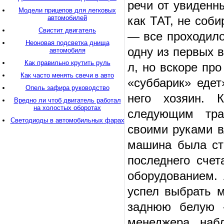
речи от увиденн
Модели прицепов для легковых
автомобилей
как ТАТ, не соби
Свистит двигатель
— все проходило
Неоновая подсветка днища
одну из первых 
автомобиля
Как правильно крутить руль
л, но вскоре пр
Как часто менять свечи в авто
«суббарик» едет
Опель зафира руководство
него хозяин. 
Вредно ли чтоб двигатель работал
на холостых оборотах
следующим тра
Светодиоды в автомобильных фарах
своими руками в
машина была ст
последнего сче
оборудованием. 
успел выбрать м
заднюю белую «
менеджера, наб