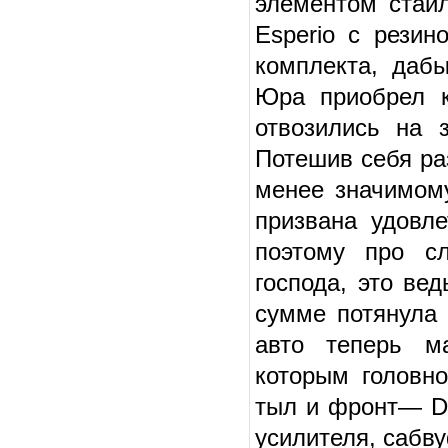
элементом стай
Esperio с резин
комплекта, даб
Юра приобрел к
отвозились на 
Потешив себя ра
менее значимом
призвана удовле
поэтому про сл
господа, это ве
сумме потянула 
авто теперь ма
которым головно
тыл и фронт— DL
усилителя, сабв