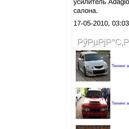
усилитель Adagi
салона.
17-05-2010, 03:0
РўРµРјР°С‚
Тюнинг 
Тюнинг а