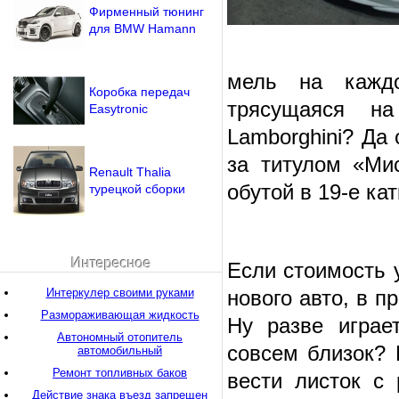
Фирменный тюнинг
для BMW Hamann
мель на каждо
Коробка передач
трясущаяся на
Easytronic
Lamborghini? Да 
за титулом «Ми
Renault Thalia
обутой в 19-е кат
турецкой сборки
Интересное
Если стоимость 
Интеркулер своими руками
нового авто, в п
Размораживающая жидкость
Ну разве играе
Автономный отопитель
совсем близок? 
автомобильный
Ремонт топливных баков
вести листок с
Действие знака въезд запрещен