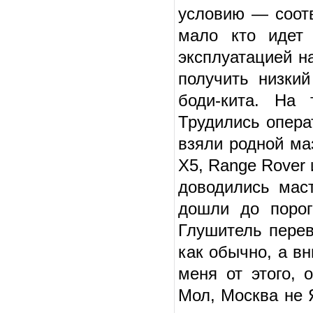
условию — соотв
мало кто идет
эксплуатацией н
получить низки
боди-кита. На
Трудились опера
взяли родной ма
Х5, Range Rover 
доводились мас
дошли до порог
Глушитель перев
как обычно, а в
меня от этого, 
Мол, Москва не 