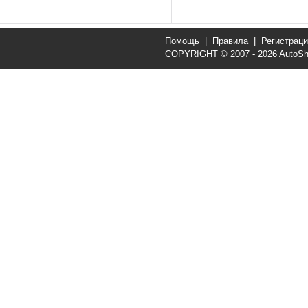
Помощь
|
Правила
|
Регистрац
COPYRIGHT © 2007 - 2026
AutoSh