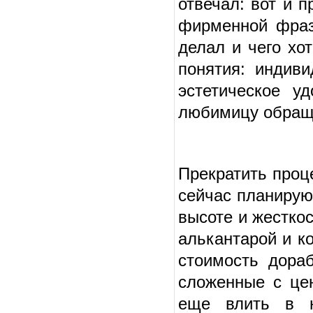
отвечал: вот и 
фирменной фразо
делал и чего хо
понятия: индиви
эстетическое у
любимицу обращ
Прекратить проце
сейчас планирую
высоте и жестко
алькантарой и к
стоимость дора
сложенные с це
еще влить в н