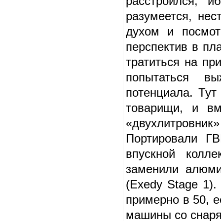
расстроился, и
разумеется, нес
духом и посмот
перспектив в пл
тратиться на пр
попытаться вы
потенциала. Тут
товарищи, и вм
«двухлитровник»
Портировали ГВ
впускной колл
заменили алюми
(Exedy Stage 1)
примерно в 50, 
машины со снаря