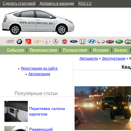
Сделать стартовой
|
Добавить в закладки
|
RSS 2.0
События
|
Происшествия
|
Путешествия
|
История
|
Бизнес
Автошкола
»
Эксплуатация
» К
Ква
Регистрация на сайте
Авторизация
Популярные статьи
Чужой компьютер
Напомнить пароль?
Перетяжка салона
карпетом
Ржавеющий