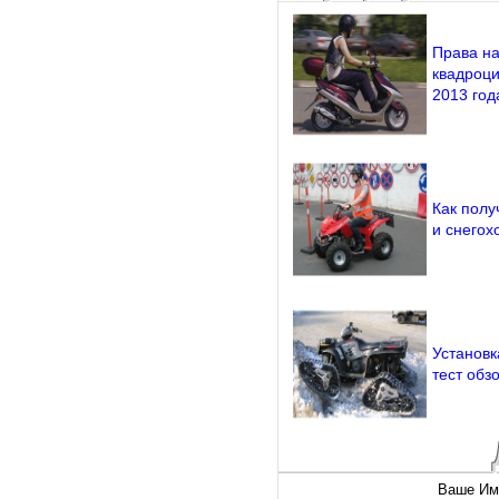
Права на
квадроци
2013 год
Как полу
и снегох
Установк
тест обз
Ваше Им