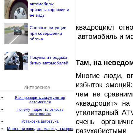
автомобиль:
причины коррозии и
ее виды
квадроцикл отн
Спорные ситуации
при совершении
автомобиль и мот
обгона
Покупка и продажа
Там, на неведо
битых автомобилей
Многие люди, в
избыток эмоций:
Интересное
чем не сравним
Как проверить аккумулятор
«квадроцит» на 
автомобиля
Почему падает плотность
утилитарный ATV 
электролита
очень органичн
Установка автозвука
Можно ли заводить машину в мороз
разухабистыми