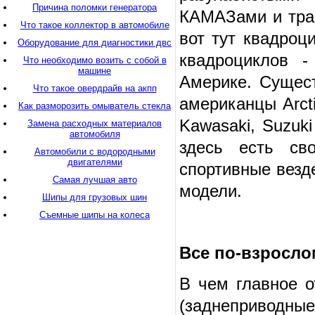
Причина поломки генератора
КАМАЗами и трак
Что такое коллектор в автомобиле
вот тут квадроц
Оборудование для диагностики двс
квадроциклов 
Что необходимо возить с собой в
машине
Америке. Сущест
Что такое овердрайв на акпп
американцы Arcti
Как разморозить омыватель стекла
Kawasaki, Suzuk
Замена расходных материалов
автомобиля
здесь есть св
Автомобили с водородными
двигателями
спортивные везд
Самая лучшая авто
модели.
Шипы для грузовых шин
Съемные шипы на колеса
Все по-взросло
В чем главное о
(заднеприводные