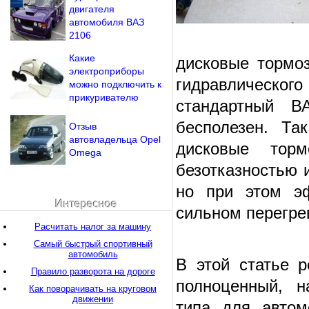
двигателя
автомобиля ВАЗ
2106
Какие
дисковые тормоз
электроприборы
гидравлическо
можно подключить к
прикуривателю
стандартный В
бесполезен. Та
Отзыв
автовладельца Opel
дисковые тор
Omega
безотказностью 
но при этом э
Интересное
сильном перегрев
Расчитать налог за машину
Самый быстрый спортивный
автомобиль
В этой статье 
Правило разворота на дороге
полноценный, н
Как поворачивать на круговом
движении
типа для автом