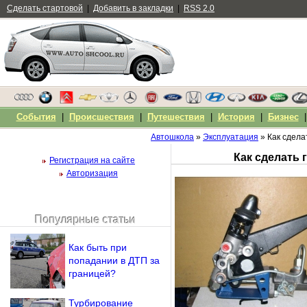
Сделать стартовой
|
Добавить в закладки
|
RSS 2.0
События
|
Происшествия
|
Путешествия
|
История
|
Бизнес
Автошкола
»
Эксплуатация
» Как сдела
Как сделать
Регистрация на сайте
Авторизация
Популярные статьи
Чужой компьютер
Напомнить пароль?
Как быть при
попадании в ДТП за
границей?
Турбирование