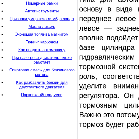
Номерные рамки
основу в виде 
Автоинструменты
переднее левое 
Признаки умершего лямбда зонда
левое — заднее
Масло лексус
Экономия топлива магнитом
вполне подойдет
Тюнинг карбоном
базе цилиндра
Как продать автомашину
гидравлическим
При разогреве двигатель плохо
работает
тормозной систе
Спиртовая смесь для бензинового
роль, соответст
мотора
Как разбавлять бензин для
уделите внима
двухтактного двигателя
регулятора. Он
Парковка 45 градусов
тормозным цили
Важно это потому
тормоз будет раб