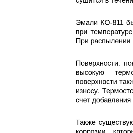
сушится в течени
Эмали КО-811 бы
при температуре
При распылении в
Поверхности, п
высокую терм
поверхности так
износу. Термост
счет добавления
Также существую
коррозии, кото