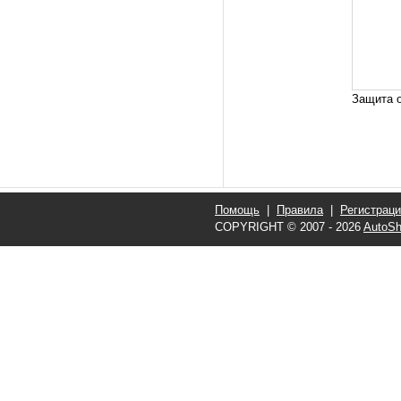
Защита о
Помощь
|
Правила
|
Регистрац
COPYRIGHT © 2007 - 2026
AutoSh