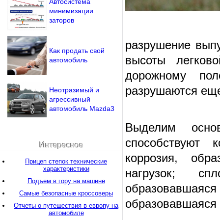
Автосистема
минимизации
заторов
разрушение выпу
Как продать свой
высоты легков
автомобиль
дорожному пол
разрушаются еще
Неотразимый и
агрессивный
автомобиль Mazda3
Выделим основ
способствуют 
Интересное
коррозия, обр
Прицеп степок технические
характеристики
нагрузок; сп
Подъем в гору на машине
образовавшаяся 
Самые безопасные кроссоверы
образовавшаяся в
Отчеты о путешествия в европу на
автомобиле