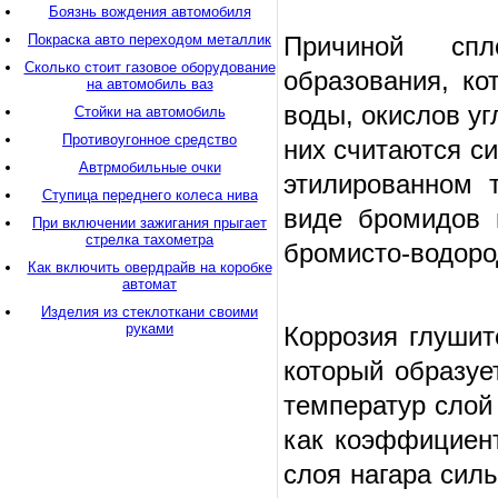
Боязнь вождения автомобиля
Покраска авто переходом металлик
Причиной спл
Сколько стоит газовое оборудование
образования, ко
на автомобиль ваз
воды, окислов уг
Стойки на автомобиль
Противоугонное средство
них считаются с
Автрмобильные очки
этилированном 
Ступица переднего колеса нива
виде бромидов 
При включении зажигания прыгает
стрелка тахометра
бромисто-водоро
Как включить овердрайв на коробке
автомат
Изделия из стеклоткани своими
руками
Коррозия глушит
который образуе
температур слой
как коэффициент
слоя нагара силь