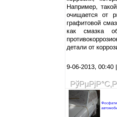
Например, тако
очищается от р
графитовой смаз
как смазка об
противокоррозио
детали от корроз
9-06-2013, 00:40 
РўРµРјР°С‚
Фосфати
автомоб