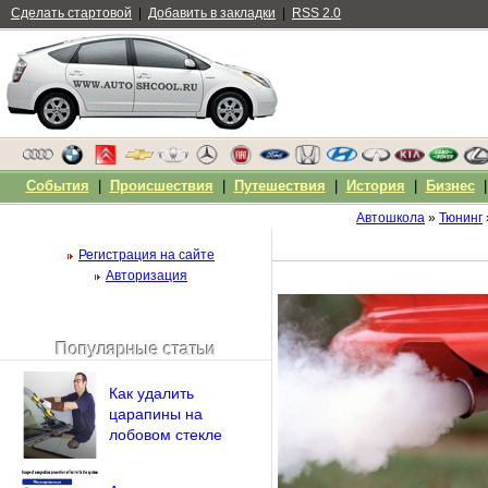
Сделать стартовой
|
Добавить в закладки
|
RSS 2.0
События
|
Происшествия
|
Путешествия
|
История
|
Бизнес
Автошкола
»
Тюнинг
Регистрация на сайте
Авторизация
Популярные статьи
Чужой компьютер
Напомнить пароль?
Как удалить
царапины на
лобовом стекле