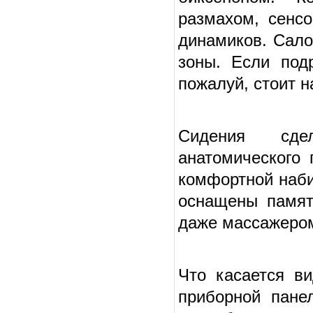
размахом, сенс
динамиков. Сало
зоны. Если под
пожалуй, стоит н
Сидения сде
анатомического
комфортной наби
оснащены памят
даже массажером
Что касается в
приборной пане