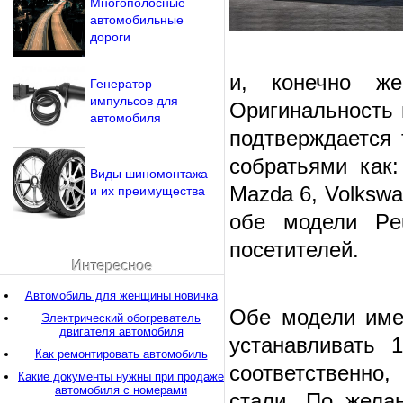
Многополосные
автомобильные
дороги
и, конечно ж
Генератор
импульсов для
Оригинальность 
автомобиля
подтверждается 
собратьями как:
Виды шиномонтажа
Mazda 6, Volksw
и их преимущества
обе модели Pe
посетителей.
Интересное
Автомобиль для женщины новичка
Обе модели име
Электрический обогреватель
двигателя автомобиля
устанавливать 
Как ремонтировать автомобиль
соответственно,
Какие документы нужны при продаже
автомобиля с номерами
стали. По жела