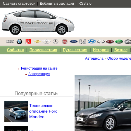
Сделать стартовой
|
Добавить в закладки
|
RSS 2.0
События
|
Происшествия
|
Путешествия
|
История
|
Бизнес
Автошкола
»
Обзор модел
Регистрация на сайте
Авторизация
Популярные статьи
Чужой компьютер
Напомнить пароль?
Техническое
описание Ford
Mondeo