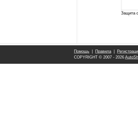
Защита о
Помощь
|
Правила
|
Регистрац
COPYRIGHT © 2007 - 2026
AutoSh