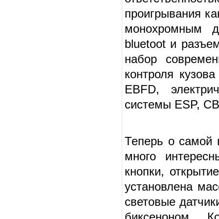
проигрывания ка
монохромным д
bluetoot и разъ
набор современ
контроля кузов
EBFD, электри
системы ESP, CB
Теперь о самой 
много интересн
кнопки, открыти
установлена мас
световые датчи
биксеноном. К