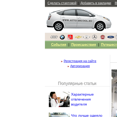
Сделать стартовой
|
Добавить в закладки
|
R
События
|
Происшествия
|
Путешест
Регистрация на сайте
Авторизация
Популярные статьи
Чужой компьютер
Напомнить пароль?
Характерные
отвлечения
водителя
Что лучше одеяло