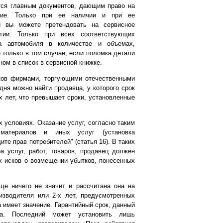
тся главным документов, дающим право на
ание. Только при ее наличии и при ее
 вы можете претендовать на сервисное
тии. Только при всех соответствующих
ка автомобиля в количестве и объемах,
 только в том случае, если поломка детали
ном в список в сервисной книжке.
оков фирмами, торгующими отечественными
дня можно найти продавца, у которого срок
х лет, что превышает сроки, установленные
 условиях. Оказание услуг, согласно таким
 материалов и иных услуг (установка
те прав потребителей" (статья 16). В таких
а услуг, работ, товаров, продавец должен
х исков о возмещении убытков, понесенных
ще ничего не значит и рассчитана она на
оизводителя или 2-х лет, предусмотренных
 имеет значение. Гарантийный срок, данный
вца. Последний может установить лишь