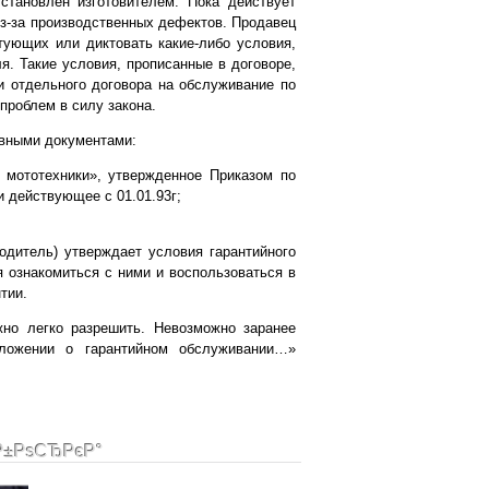
становлен изготовителем. Пока действует
 из-за производственных дефектов. Продавец
тующих или диктовать какие-либо условия,
. Такие условия, прописанные в договоре,
 отдельного договора на обслуживание по
проблем в силу закона.
ивными документами:
 мототехники», утвержденное Приказом по
 действующее с 01.01.93г;
одитель) утверждает условия гарантийного
 ознакомиться с ними и воспользоваться в
тии.
но легко разрешить. Невозможно заранее
ложении о гарантийном обслуживании…»
Р±РѕСЂРєР°