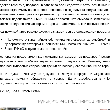
олнительный срок гарантийного обслуживания сверх того, который у
одская гарантия, продавец в ответе за все недостатки авто, возникшие
может ограничить свою ответственность по отдельным видам комплек
мляющие ваши права в сравнении с условиями гарантии производителя
таются недействительными. Иными словами, нет смысла в заключении
антии, продавец обязан отремонтировать автомобиль при возникновении 
ед покупкой авто рекомендуется ознакомиться со следующими нормат
«Положение о гарантийном обслуживании легковых автомобилей и
Департаменту автопромышленности МинПрома РФ №43 от 01.11.92г. и
Закон РФ «О защите прав потребителей».
основании представленных нормативных документов продавец (произв
луживания авто и обязан неукоснительно следовать им. Рекомендуется
чае возникновения споров или трений по вопросу обслуживания по гаран
 стоит думать, что изучив документы, любую спорную ситуацию мож
едугадать причину обращения в сервис. Да и разобраться в «По
одготовленному человеку может оказаться не так просто.
0-2012, 12:30 | Игорь Пелих
РўРµРјР°С‚РёС‡РµСЃРєР°СЏ РїРѕРґ