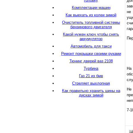
головку
доп
зав
Комплектации машин
не 
Как выехать из колеи зимой
уще
Очиститель топливной системы
счи
бензинового двигателя
гар
Какой нужен ключ чтобы снять
Пер
аккумулятор
Автомобиль для такси
Ремонт покрышки своими руками
Тюнинг дверей ваз 2108
Турбина
На 
обс
Газ 21 из бмв
слу
Стреляет выхлопная
Не
Как правильно хранить шины на
пр
дисках зимой
неп
7-1