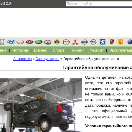
SS 2.0
вия
|
История
|
Бизнес
|
Спорт
|
Тюнинг
|
Ремонт
|
Эксплуатац
Автошкола
»
Эксплуатация
» Гарантийное обслуживание авто
Гарантийное обслуживание 
Одна из деталей, на кот
авто, это его гарантий
внимание на тот факт, ч
не только вами, но и об
есть все необходимые от
дата продажи, наличие п
– это официальный д
недопустимы, в противно
Условия гарантийного 