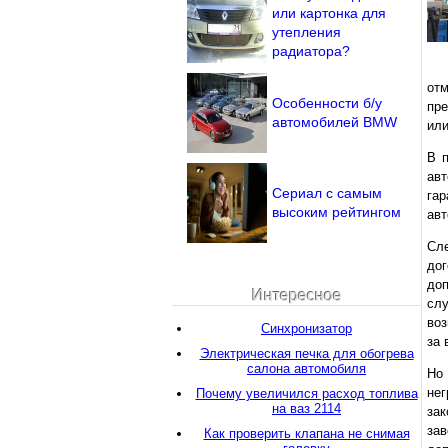
или картонка для
утепления
радиатора?
от
Особенности б/у
пре
автомобилей BMW
или
В 
авт
Сериал с самым
гар
высоким рейтингом
авт
Сле
до
доп
Интересное
слу
воз
Синхронизатор
за 
Электрическая печка для обогрева
салона автомобиля
Но 
нег
Почему увеличился расход топлива
на ваз 2114
зак
за
Как проверить клапана не снимая