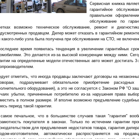
Сервисная книжка являе
гарантийное обслужив
правильном оформлении
обслуживание по гаран
метках возможно техническое обслуживание, ремонт и диагности
дусмотренных продавцом. Дилер может отказать в гарантийном ремонте
 какого-либо узла была получена при обслуживании на СТО, не включен
последнее время появилась тенденция в увеличении гарантийных ср
омобилями. Это делается из-за высокой конкуренции между ними. Сего
антии на определенные модели отечественных авто может достигать 3-
опроизводителем.
дует отметить, что иногда продавцы заключают договоры на незаконных
говорам, подразумевает обязательное приобретение расходных
олнительного оборудования), а это не согласуется с Законом РФ "О защи
чаях убытки, причиненные потребителю из-за нарушения права выбор
местить в полном размере. И вполне возможно предъявление судебны
весь период такой гарантии.
самое печальное, что в большинстве случаев такая "гарантия" вооб
рамотность покупателя в законах. Только по истечении гарантии пр
онодательством для предъявления недостатков товара, гарантия дилера
водом-изготовителем, автоматически распространяется на прода