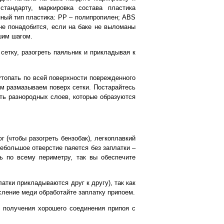
тандарту, маркировка состава пластика
ный тип пластика: РР – полипропилен; ABS
не понадобится, если на баке не выломаны
шим шагом.
сетку, разогреть паяльник и прикладывая к
топать по всей поверхности поврежденного
ем размазываем поверх сетки. Постарайтесь
ать разнородных слоев, которые образуются
г (чтобы разогреть бензобак), легкоплавкий
Небольшое отверстие паяется без заплатки –
ь по всему периметру, так вы обеспечите
атки прикладываются друг к другу), так как
сление меди обработайте заплатку припоем.
я получения хорошего соединения припоя с