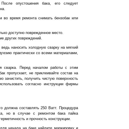
 После опустошения бака, его следует
на.
м во время ремонта снимать бензобак или
лько доступно поврежденное место.
ие других повреждений.
 ведь наносить холодную сварку на мягкий
дгезию практически со всеми материалами,
ая сварка. Перед началом работы с этим
ак пропускает, не приклеивайте состав на
мо зачистить, получить чистую поверхность
использовать согласно инструкции фирмы
го должна составлять 250 Ватт. Процедура
ка, но в случае с ремонтом бака пайка
герметичность и прочность конструкции.
 для начала на баке найдите маркировку и