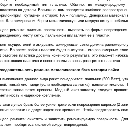
дберите необходимый тип пластика. Обычно, по международному с
положена на детали. Возможно, вам попадется наиболее распространен
крилонитрил, бутадиен и стирол; PA – полиамид. Донорский материал 
ки. Для армирования берем металлическую или медную сетку с неболь
цесс ремонта: очистить поверхность, вырезать по форме повреждения 
режденному месту сетку, паяльником вплавляем ее в пластик.
онт осуществляйте аккуратно, армирующая сетка должна равномерно у
стка. Во время работы пластик будет выступать, его равномерным сло
1 разогрев пластика достичь конечного результата, это поможет избеж
за остывания пластика и нового наплыва вновь разогретого пластика.
следовательность ремонта металлического бака методом пайки
 выполнения данного вида работ понадобятся: паяльник (500 Ватт), утю
пой, тонкий лист меди (если необходима заплатка), паяльная кислота. 
ерстие заполняется припоем. Медный лист-заплатку следует пропаят
метичность и надежное крепление.
латки лучше брать более узкие, даже если повреждение широкое (2 запл
окие заплатки не дадут надежного крепления. Чтобы предотвратить оки
цесс ремонта: очистить и зачистить ремонтируемую поверхность. Дл
аллом, пройдитесь кислотой вокруг повреждений.