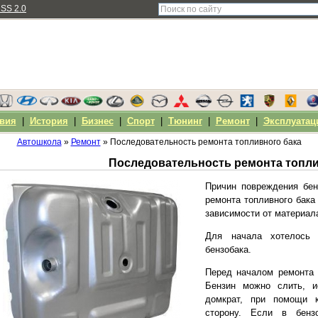
SS 2.0
вия
|
История
|
Бизнес
|
Спорт
|
Тюнинг
|
Ремонт
|
Эксплуатац
Автошкола
»
Ремонт
» Последовательность ремонта топливного бака
Последовательность ремонта топли
Причин повреждения бен
ремонта топливного бака
зависимости от материала
Для начала хотелось
бензобака.
Перед началом ремонта 
Бензин можно слить, и
домкрат, при помощи к
сторону. Если в бенз