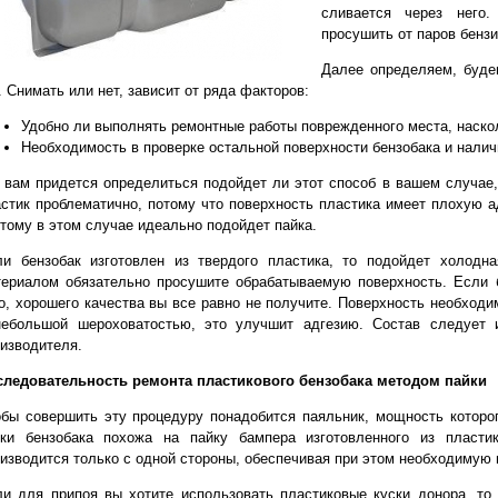
сливается через него.
просушить от паров бензи
Далее определяем, буде
. Снимать или нет, зависит от ряда факторов:
Удобно ли выполнять ремонтные работы поврежденного места, наско
Необходимость в проверке остальной поверхности бензобака и налич
 вам придется определиться подойдет ли этот способ в вашем случае,
стик проблематично, потому что поверхность пластика имеет плохую а
тому в этом случае идеально подойдет пайка.
ли бензобак изготовлен из твердого пластика, то подойдет холодн
ериалом обязательно просушите обрабатываемую поверхность. Если б
о, хорошего качества вы все равно не получите. Поверхность необходи
небольшой шероховатостью, это улучшит адгезию. Состав следует 
изводителя.
следовательность ремонта пластикового бензобака методом пайки
бы совершить эту процедуру понадобится паяльник, мощность которо
йки бензобака похожа на пайку бампера изготовленного из пласти
изводится только с одной стороны, обеспечивая при этом необходимую 
и для припоя вы хотите использовать пластиковые куски донора, то