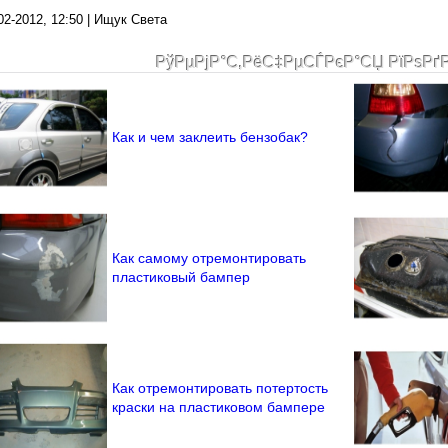
02-2012, 12:50 | Ищук Света
РўРµРјР°С‚РёС‡РµСЃРєР°СЏ РїРѕРґ
Как и чем заклеить бензобак?
Как самому отремонтировать
пластиковый бампер
Как отремонтировать потертость
краски на пластиковом бампере