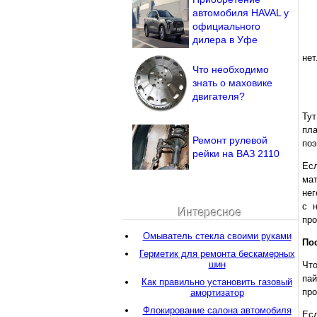
автомобиля HAVAL у
официального
дилера в Уфе
нет
Что необходимо
знать о маховике
двигателя?
Тут
пла
Ремонт рулевой
поэ
рейки на ВАЗ 2110
Ес
мат
нег
с 
Интересное
про
Омыватель стекла своими руками
По
Герметик для ремонта бескамерных
шин
Что
па
Как правильно установить газовый
про
амортизатор
Флокирование салона автомобиля
Есл