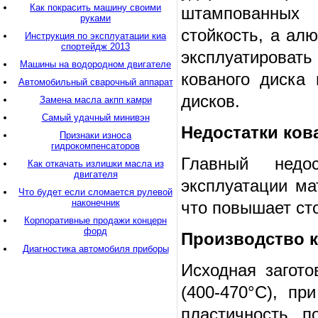
Как покрасить машину своими
штампованных 
руками
стойкость, а а
Инструкция по эксплуатации киа
спортейдж 2013
эксплуатироват
Машины на водородном двигателе
кованого диска
Автомобильный сварочный аппарат
дисков.
Замена масла акпп камри
Самый удачный минивэн
Недостатки ков
Признаки износа
гидрокомпенсаторов
Главный недо
Как откачать излишки масла из
двигателя
эксплуатации ма
Что будет если сломается рулевой
наконечник
что повышает ст
Корпоративные продажи концерн
форд
Производство 
Диагностика автомобиля приборы
Исходная загото
(400-470°С), пр
пластичность, п