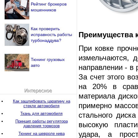
Рейтинг брокеров
мошенников
Как проверить
Преимущества 
исправность работы
турбонаддува?
При ковке прочн
измельчаются, 
Тюнинг грузовых
авто
направлении - в 
За счет этого в
на 20% в срав
Интересное
материала диско
Как зашлифовать царапину на
примерно массов
стекле автомобиля
стального диска
Ткань для автомобиля
Принцип работы регулятора
высокую пласти
давления тормозов
удара, а прос
Тюнинг на шевроле нива