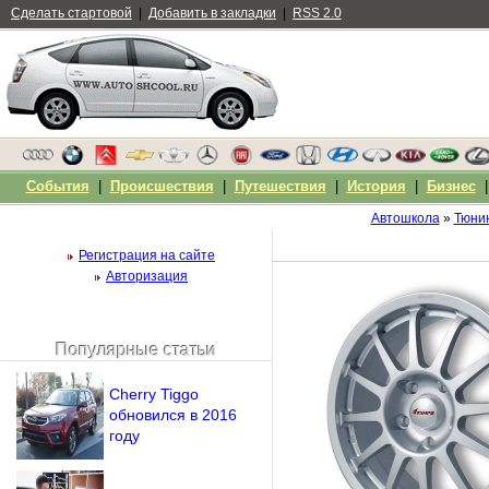
Сделать стартовой
|
Добавить в закладки
|
RSS 2.0
События
|
Происшествия
|
Путешествия
|
История
|
Бизнес
Автошкола
»
Тюни
Регистрация на сайте
Авторизация
Популярные статьи
Чужой компьютер
Напомнить пароль?
Cherry Tiggo
обновился в 2016
году