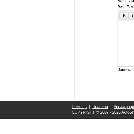
Ваше Им
Ваш E-Ma
Защита о
Помощь
|
Правила
|
Регистрац
COPYRIGHT © 2007 - 2026
AutoSh