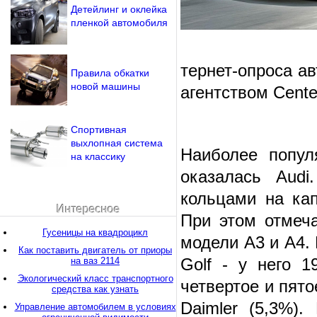
Детейлинг и оклейка
пленкой автомобиля
тернет-опроса ав
Правила обкатки
новой машины
агентством Center
Спортивная
выхлопная система
Наиболее попул
на классику
оказалась Audi
кольцами на кап
Интересное
При этом отмеча
Гусеницы на квадроцикл
модели A3 и А4.
Как поставить двигатель от приоры
Golf - у него 
на ваз 2114
Экологический класс транспортного
четвертое и пято
средства как узнать
Daimler (5,3%)
Управление автомобилем в условиях