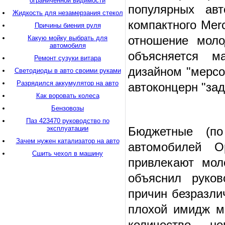
ограниченной видимости
популярных авт
Жидкость для незамерзания стекол
компактного Mer
Причины биения руля
отношение моло
Какую мойку выбрать для
автомобиля
объясняется м
Ремонт сузуки витара
дизайном "мерсо
Светодиоды в авто своими руками
Разрядился аккумулятор на авто
автоконцерн "за­
Как воровать колеса
Бензовозы
Паз 423470 руководство по
эксплуатации
Бюджетные (п
Зачем нужен катализатор на авто
автомобилей O
Сшить чехол в машину
привлекают мол
объяснил руков
причин безразли
плохой имидж ма
количество не