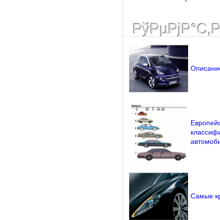
РўРµРјР°С‚
Описани
Европей
классифи
автомоб
Самые к