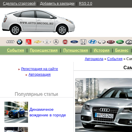
Сделать стартовой
|
Добавить в закладки
|
RSS 2.0
События
|
Происшествия
|
Путешествия
|
История
|
Бизнес
Автошкола
»
События
» Са
Сам
Регистрация на сайте
Авторизация
Популярные статьи
Чужой компьютер
Напомнить пароль?
Динамичное
вождение в городе