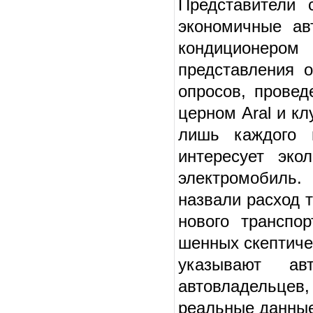
Представители 
экономичные ав
кондиционером
представления 
опросов, про­в
церном Aral и к
лишь каждого 
интересует эко
электромобиль
назвали расход 
нового транспо
шенных скептиче
указывают авт
автовладельцев
реальные данны