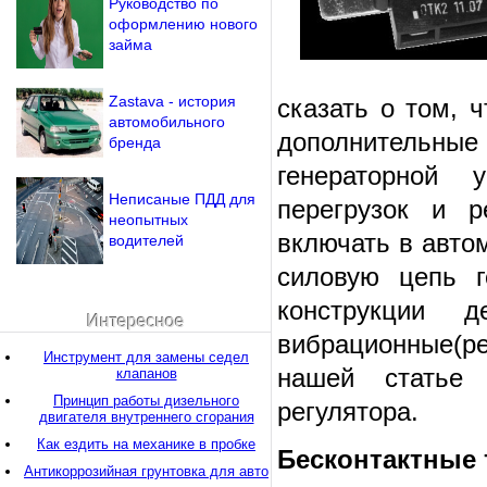
Руководство по
оформлению нового
займа
Zastava - история
сказать о том, 
автомобильного
дополнительны
бренда
генераторной 
Неписаные ПДД для
перегрузок и р
неопытных
включать в авто
водителей
силовую цепь г
конструкции д
Интересное
вибрационные(рел
Инструмент для замены седел
нашей статье 
клапанов
Принцип работы дизельного
регулятора.
двигателя внутреннего сгорания
Как ездить на механике в пробке
Бесконтактные 
Антикоррозийная грунтовка для авто