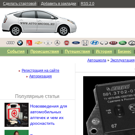
Сделать стартовой
|
Добавить в закладки
|
RSS 2.0
События
|
Происшествия
|
Путешествия
|
История
|
Бизнес
Автошкола
»
Эксплуатация
Регистрация на сайте
Авторизация
Популярные статьи
Чужой компьютер
Нововведения для
Напомнить пароль?
автомобильных
аптечек и чем их
дооснастить