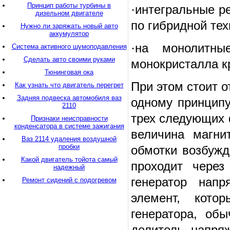
Принцип работы турбины в
·
интегральные р
дизельном двигателе
по гибридной тех
Нужно ли заряжать новый авто
аккумулятор
·
на монолитные
Система активного шумоподавления
Сделать авто своими руками
монокристалла к
Тюнинговая ока
При этом стоит о
Как узнать что двигатель перегрет
Задняя подвеска автомобиля ваз
одному принципу
2110
трех следующих 
Признаки неисправности
конденсатора в системе зажигания
величина магни
Ваз 2114 удаления воздушной
пробки
обмотки возбужд
Какой двигатель тойота самый
проходит через
надежный
генератор напр
Ремонт сидений с подогревом
элемент, кото
генератора, обы
делитель напря