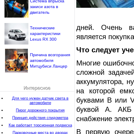
Система впрыска
закиси азота в
двигатель
дней. Очень в
Технические
характеристики
является покупка
Lexus RX 300
Что следует уче
Причина возгорания
автомобиля
Многие ошибочно
Митцубиси Ланцер
сложной задачей
аккумулятора, н
Интересное
на которой емк
Для чего нужен датчик света в
буквами B или V
автомобиле
буквой А. АКБ 
Пирог дорожного покрытия
снабжение элект
Принцип действия спидометра
Как работает торсионная подвеска
В первую очере
Парковочные места во дворах