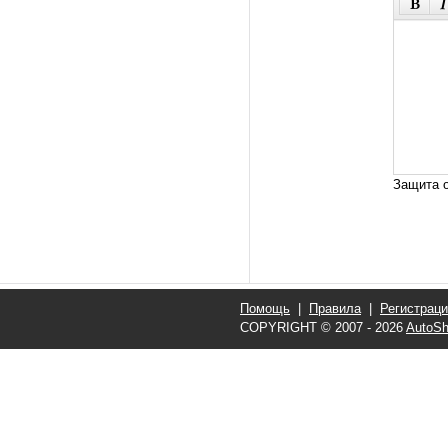
Защита о
Помощь
|
Правила
|
Регистрац
COPYRIGHT © 2007 - 2026
AutoSh