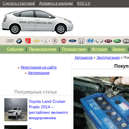
Сделать стартовой
|
Добавить в закладки
|
RSS 2.0
События
|
Происшествия
|
Путешествия
|
История
|
Бизнес
Автошкола
»
Эксплуатация
» Пок
Покуп
Регистрация на сайте
Авторизация
Популярные статьи
Чужой компьютер
Toyota Land Cruiser
Напомнить пароль?
Prado 2014 –
рестайлинг великого
внедорожника