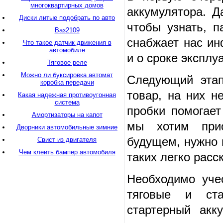
многоквартирных домов
аккумулятора. Д
Диски литые подобрать по авто
чтобы узнать, п
Ваз2109
снабжает нас ин
Что такое датчик движения в
автомобиле
и о сроке эксплу
Тяговое реле
Можно ли буксировка автомат
Следующий этап
коробка передачи
товар, на них н
Какая надежная противоугонная
система
пробки помогает
Амортизаторы на капот
мы хотим прио
Дворники автомобильные зимние
будущем, нужно 
Свист из двигателя
Чем клеить бампер автомобиля
таких легко расс
Необходимо уче
тяговые и ста
стартерный акк