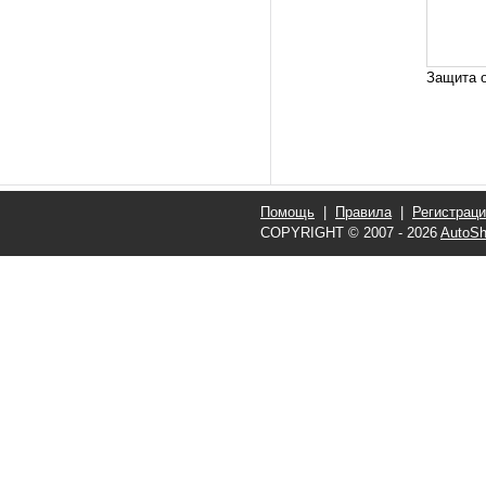
Защита о
Помощь
|
Правила
|
Регистрац
COPYRIGHT © 2007 - 2026
AutoSh