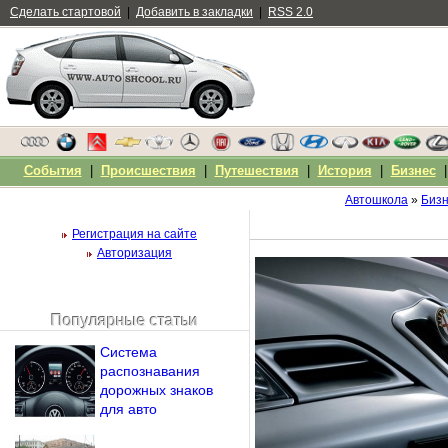
Сделать стартовой
|
Добавить в закладки
|
RSS 2.0
События
|
Происшествия
|
Путешествия
|
История
|
Бизнес
Автошкола
»
Биз
Регистрация на сайте
Авторизация
Популярные статьи
Чужой компьютер
Система
Напомнить пароль?
распознавания
дорожных знаков
для авто