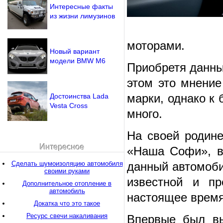
Интересные факты
из жизни лимузинов
моторами.
Новый вариант
модели BMW М6
Приобретя данны
этом это мнени
марки, однако к
Достоинства Lada
Vesta Cross
много.
На своей родин
Интересное
«Наша Софи», в 
Сделать шумоизоляцию автомобиля
данный автомоби
своими руками
известной и п
Дополнительное отопление в
автомобиль
настоящее время
Докатка что это такое
Ресурс свечи накаливания
Впервые был вы