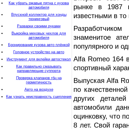
Как убрать ржавые пятна с кузова
рынке в 1987 г
автомобиля
известными в то
Впускной коллектор для хонды
тюнинговый
Разварки своими руками
Разработчиком 
Выкройка меховых чехлов для
знаменитое ател
автомобиля
популярного и о
Бронирование кузова авто плёнкой
Головное устройство на авто
Alfa Romeo 164 
Инструмент для вклейки автостекол
спортивный хара
Как правильно смазывать
направляющие суппорта
Проверка клапанов гбц на
Выпуская Alfa R
герметичность
по качественной
Авто на воздухе
Как узнать неисправность сцепления
других деталей
автомобили дан
оцинковку, что п
8 лет. Свой гара