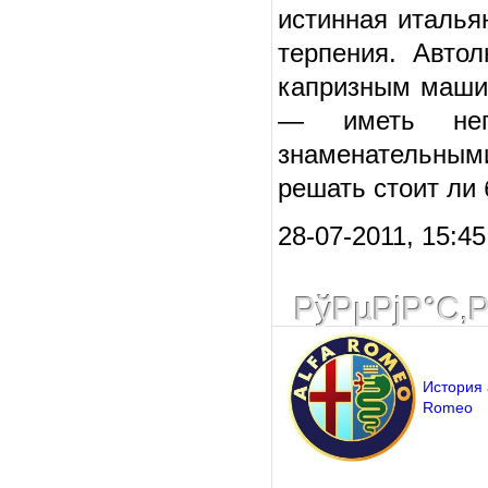
истинная италья
терпения. Авто
капризным машин
— иметь неп
знаменательными
решать стоит ли 
28-07-2011, 15:4
РўРµРјР°С‚
История 
Romeo