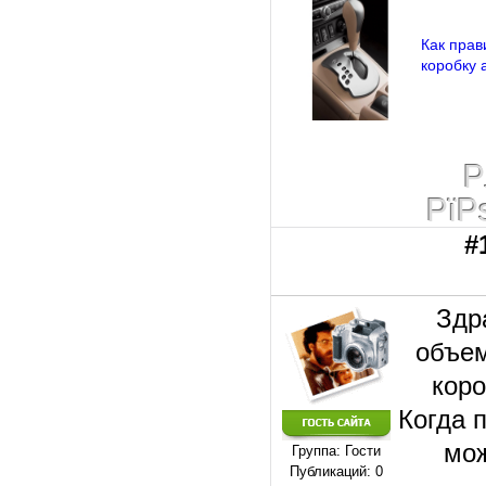
Как прав
коробку 
Р
РїР
#
Здр
объем
коро
Когда 
мож
Группа: Гости
Публикаций: 0