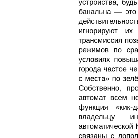
устройства, будь
банальна — это
действительност
игнорируют их
трансмиссия поз
режимов по сра
условиях повыш
города частое ч
с места» по зел
Собственно, пр
автомат всем н
функция «кик-д
владельцу и
автоматической 
связаны с допол