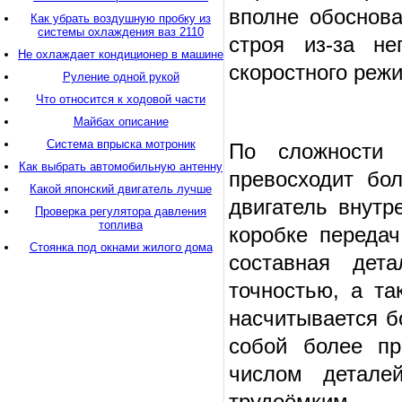
вполне обоснова
Как убрать воздушную пробку из
системы охлаждения ваз 2110
строя из-за не
Не охлаждает кондиционер в машине
скоростного реж
Руление одной рукой
Что относится к ходовой части
Майбах описание
Система впрыска мотроник
По сложности 
Как выбрать автомобильную антенну
превосходит бо
Какой японский двигатель лучше
двигатель внутр
Проверка регулятора давления
топлива
коробке переда
Стоянка под окнами жилого дома
составная дет
точностью, а та
насчитывается б
собой более пр
числом детале
трудоёмким,