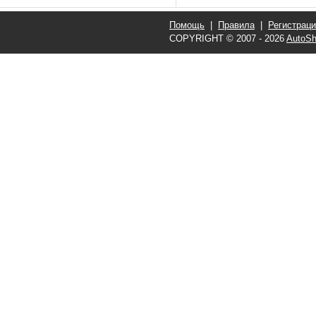
Помощь
|
Правила
|
Регистрац
COPYRIGHT © 2007 - 2026
AutoSh