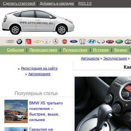
Сделать стартовой
|
Добавить в закладки
|
RSS 2.0
События
|
Происшествия
|
Путешествия
|
История
|
Бизнес
Автошкола
»
Эксплуатация
» 
Ка
Регистрация на сайте
Авторизация
Популярные статьи
Чужой компьютер
BMW X5 третьего
Напомнить пароль?
поколения –
быстрее, выше,
сильнее
Гарантия на