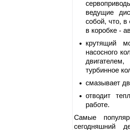
сервопривод
ведущие ди
собой, что, 
в коробке - а
крутящий м
насосного ко
двигателем,
турбинное ко
смазывает д
отводит теп
работе.
Самые популяр
сегодняшний 