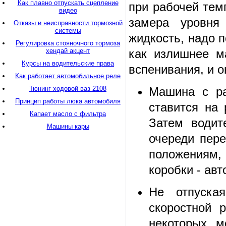
Как плавно отпускать сцепление
при рабочей тем
видео
замера уровня
Отказы и неисправности тормозной
системы
жидкость, надо 
Регулировка стояночного тормоза
хендай акцент
как излишнее м
Курсы на водительские права
вспенивания, и о
Как работает автомобильное реле
Тюнинг ходовой ваз 2108
Машина с ра
Принцип работы люка автомобиля
ставится на 
Капает масло с фильтра
Затем водит
Машины кары
очереди пер
положениям
коробки - ав
Не отпуска
скоростной 
некоторых м