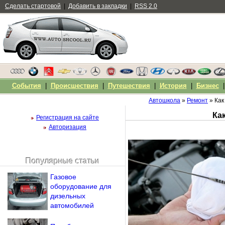
Сделать стартовой
|
Добавить в закладки
|
RSS 2.0
События
|
Происшествия
|
Путешествия
|
История
|
Бизнес
Автошкола
»
Ремонт
» Как
Ка
Регистрация на сайте
Авторизация
Популярные статьи
Чужой компьютер
Газовое
Напомнить пароль?
оборудование для
дизельных
автомобилей