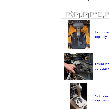
РўРµРјР°С‚
Как пров
коробку
Техничес
автомати
Как прав
коробку 