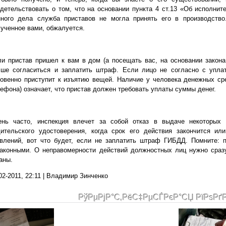
детельствовать о том, что на основании пункта 4 ст.13 «Об исполнит
нного дела служба приставов не могла принять его в производство.
ученное вами, обжалуется.
и пристав пришел к вам в дом (а посещать вас, на основании закона 
чше согласиться и заплатить штраф. Если лицо не согласно с уплат
овенно приступит к изъятию вещей. Наличие у человека денежных ср
ефона) означает, что пристав должен требовать уплаты суммы денег.
ень часто, инспекция влечет за собой отказ в выдаче некоторых
дительского удостоверения, когда срок его действия закончится и
явлений, вот что будет, если не заплатить штраф ГИБДД. Помните: 
законными. О неправомерности действий должностных лиц нужно сраз
аны.
02-2011, 22:11 | Владимир Зинченко
РўРµРјР°С‚РёС‡РµСЃРєР°СЏ РїРѕРґ