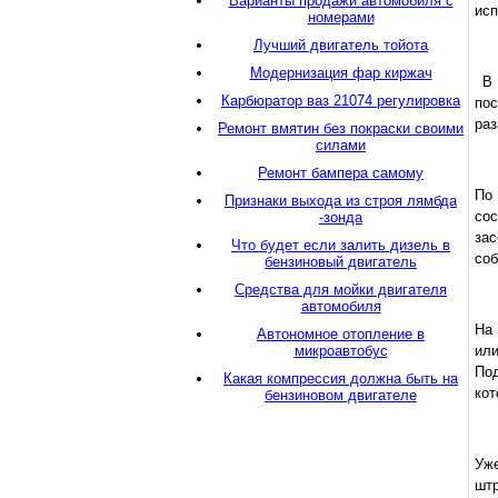
Варианты продажи автомобиля с
исп
номерами
Лучший двигатель тойота
Модернизация фар киржач
В 
Карбюратор ваз 21074 регулировка
пос
раз
Ремонт вмятин без покраски своими
силами
Ремонт бампера самому
По 
Признаки выхода из строя лямбда
сос
-зонда
зас
Что будет если залить дизель в
соб
бензиновый двигатель
Средства для мойки двигателя
автомобиля
На 
Автономное отопление в
микроавтобус
ил
Под
Какая компрессия должна быть на
кот
бензиновом двигателе
Уж
штр