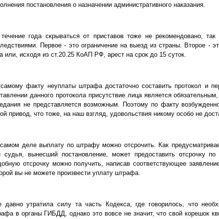
олнения постановления о назначении административного наказания.
течение года скрываться от приставов тоже не рекомендовано, так
ледствиями. Первое - это ограничение на выезд из страны. Второе - 
а или, исходя из ст.20.25 КоАП РФ, арест на срок до 15 суток.
самому факту неуплаты штрафа достаточно составить протокол и пер
тавлении данного протокола присутствие лица является обязательным,
едания не представляется возможным. Поэтому по факту возбужденно
ой привод, что тоже, на наш взгляд, удовольствия никому особо не дост
самом деле выплату по штрафу можно отсрочить. Как предусматривае
и судья, вынесший постановление, может предоставить отсрочку по
обную отсрочку можно получить, написав соответствующее заявление
орой вы не можете произвести уплату штрафа.
е давно утратила силу та часть Кодекса, где говорилось, что необ
афа в органы ГИБДД, однако это вовсе не значит, что свой корешок к