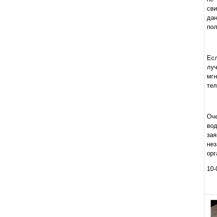
сви
да
пол
Есл
лу
мгн
тел
Оч
во
за
не
орг
10-