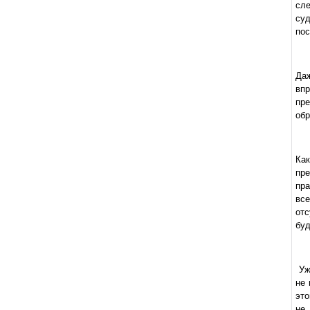
сл
су
пос
Даж
впр
пр
обр
Как
пр
пра
все
отс
буд
Уже
не 
это
не