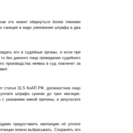
 как это может обернуться более тяжкими
это санкция в виде умножения штрафа в два
едать его в судебные органы, и если при
 то без данного лица проведение судебного
го производства неявка в суд повлечет за
авит.
т статья 31.5 КоАП РФ, должностное лицо
 уплате штрафа сроком до трех месяцев.
 с указанием емкой причины, в результате
ходимо предоставить квитанцию об уплате
витанции можно выбрасывать. Сохранять его