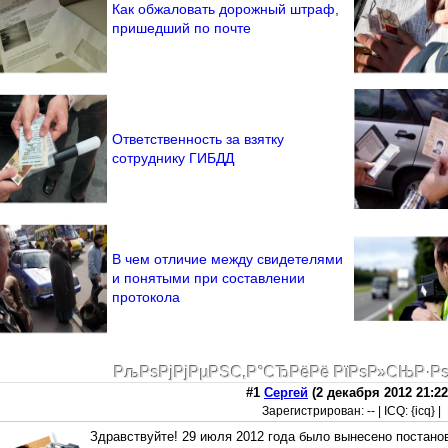
Как обжаловать дорожный штраф,
пришедший по почте
Ответственность за взятку
сотруднику ГИБДД
В чем отличие между свидетелями
и понятыми при составлении
протокола
РљРѕРјРјРµРЅС‚Р°СЂРёРё РїРѕР»СЊР·Р
#1
Сергей
(2 декабря 2012 21:22
Зарегистрирован: -- | ICQ: {icq} |
Здравствуйте! 29 июля 2012 года было вынесено постано