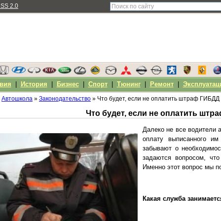
SS 2.0
вия
|
История
|
Бизнес
|
Спорт
|
Тюнинг
|
Ремонт
|
Эксплуатац
Автошкола
»
Законодательство
» Что будет, если не оплатить штраф ГИБДД
Что будет, если не оплатить штр
Далеко не все водители 
оплату выписанного им
забывают о необходимос
задаются вопросом, чт
Именно этот вопрос мы п
Какая служба занимает