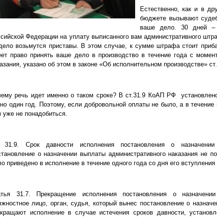
Естественно, как и в д
бюджете вызывают судеб
ваше дело. 30 дней – 
сийской Федерации на уплату выписанного вам административного штра
дело возьмутся приставы. В этом случае, к сумме штрафа стоит приб
ет право принять ваше дело в производство в течение года с момен
азания, указано об этом в законе «Об исполнительном производстве» ст.
ему речь идет именно о таком сроке? В ст.31.9 КоАП РФ установлено
но один год. Поэтому, если добровольной оплаты не было, а в течение
 уже не понадобиться.
. 31.9. Срок давности исполнения постановления о назначении 
тановление о назначении выплаты административного наказания не п
о приведено в исполнение в течение одного года со дня его вступления 
атья 31.7. Прекращение исполнения постановления о назначении
жностное лицо, орган, судья, который вынес постановление о назначе
екращают исполнение в случае истечения сроков давности, установл