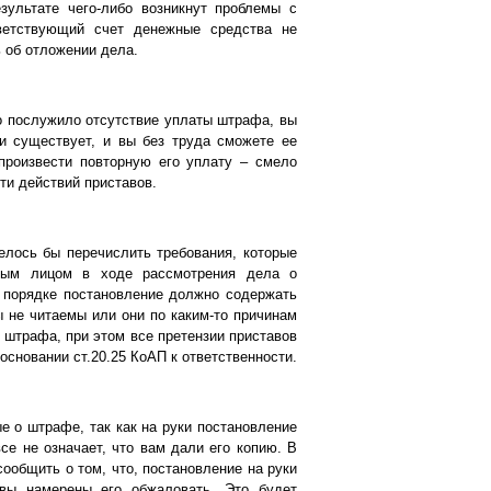
зультате чего-либо возникнут проблемы с
ветствующий счет денежные средства не
 об отложении дела.
о послужило отсутствие уплаты штрафа, вы
ки существует, и вы без труда сможете ее
произвести повторную его уплату – смело
ти действий приставов.
елось бы перечислить требования, которые
ным лицом в ходе рассмотрения дела о
м порядке постановление должно содержать
ы не читаемы или они по каким-то причинам
 штрафа, при этом все претензии приставов
основании ст.20.25 КоАП к ответственности.
 о штрафе, так как на руки постановление
се не означает, что вам дали его копию. В
ообщить о том, что, постановление на руки
 вы намерены его обжаловать. Это будет