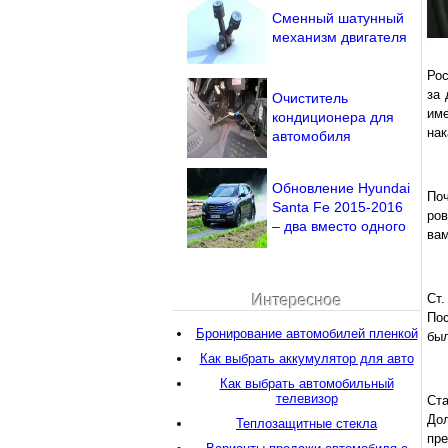
Сменный шатунный
механизм двигателя
Рос
за 
Очиститель
име
кондиционера для
нак
автомобиля
Обновление Hyundai
Поч
Santa Fe 2015-2016
ров
– два вместо одного
вам
Ст
Интересное
Пос
Бронирование автомобилей пленкой
был
Как выбрать аккумулятор для авто
Как выбрать автомобильный
телевизор
Ст
Дол
Теплозащитные стекла
пр