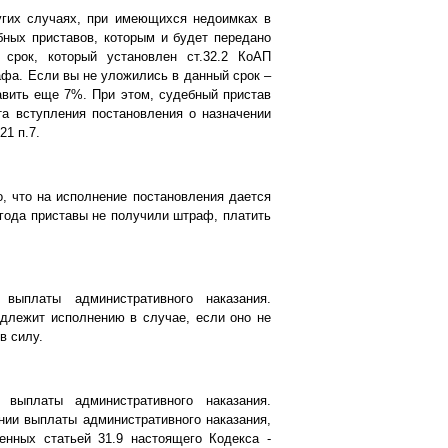
ругих случаях, при имеющихся недоимках в
ных приставов, которым и будет передано
срок, который установлен ст.32.2 КоАП
фа. Если вы не уложились в данный срок –
авить еще 7%. При этом, судебный пристав
та вступления постановления о назначении
21 п.7.
, что на исполнение постановления дается
 года приставы не получили штраф, платить
выплаты административного наказания.
одлежит исполнению в случае, если оно не
в силу.
 выплаты административного наказания.
нии выплаты административного наказания,
енных статьей 31.9 настоящего Кодекса -