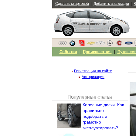
Сделать стартовой
|
Добавить в закладки
|
R
События
|
Происшествия
|
Путешест
Регистрация на сайте
Авторизация
Популярные статьи
Чужой компьютер
Колесные диски. Как
Напомнить пароль?
правильно
подобрать и
грамотно
эксплуатировать?