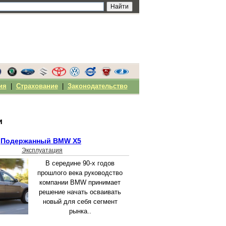
ия
|
Страхование
|
Законодательство
и
Подержанный BMW X5
Эксплуатация
В середине 90-х годов
прошлого века руководство
компании BMW принимает
решение начать осваивать
новый для себя сегмент
рынка..