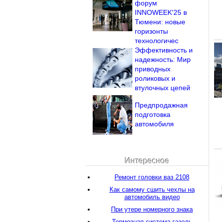
форум
INNOWEEK'25 в
Тюмени: новые
горизонты
технологичес
Эффективность и
надежность: Мир
приводных
роликовых и
втулочных цепей
Предпродажная
подготовка
автомобиля
Интересное
Ремонт головки ваз 2108
Как самому сшить чехлы на
автомобиль видео
При утере номерного знака
Тормозная система газель