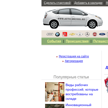
Сделать стартовой
|
Добавить в закладки
|
R
События
|
Происшествия
|
Путешест
Регистрация на сайте
Авторизация
Д
Популярные статьи
Чужой компьютер
Виды рабочих
Напомнить пароль?
профессий, которые
востребованы на
складе
Инновационный