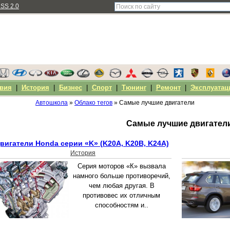
SS 2.0
вия
|
История
|
Бизнес
|
Спорт
|
Тюнинг
|
Ремонт
|
Эксплуатац
Автошкола
»
Облако тегов
» Самые лучшие двигатели
Самые лучшие двигател
вигатели Honda серии «K» (K20A, K20B, K24A)
История
Серия моторов «К» вызвала
намного больше противоречий,
чем любая другая. В
противовес их отличным
способностям и..